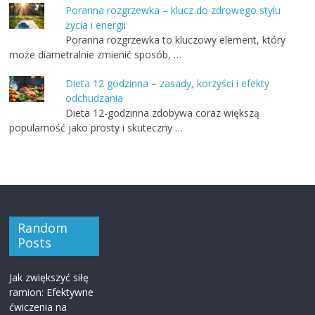
Poranna rozgrzewka – klucz do zdrowego stylu
życia i energii
Poranna rozgrzewka to kluczowy element, który
może diametralnie zmienić sposób, …
Dieta 12 godzinna – zasady, korzyści i efekty
odchudzania
Dieta 12-godzinna zdobywa coraz większą
popularność jako prosty i skuteczny …
Random
Posts
Jak zwiększyć siłę
ramion: Efektywne
ćwiczenia na