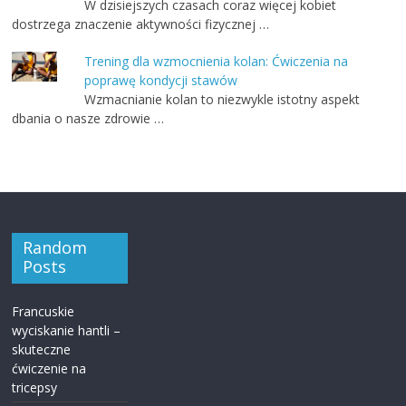
W dzisiejszych czasach coraz więcej kobiet
dostrzega znaczenie aktywności fizycznej …
Trening dla wzmocnienia kolan: Ćwiczenia na
poprawę kondycji stawów
Wzmacnianie kolan to niezwykle istotny aspekt
dbania o nasze zdrowie …
Random
Posts
Francuskie
wyciskanie hantli –
skuteczne
ćwiczenie na
tricepsy