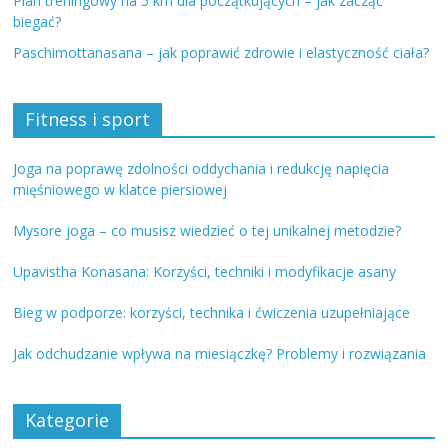
Plan treningowy na 5 km dla początkujących – jak zacząć
biegać?
Paschimottanasana – jak poprawić zdrowie i elastyczność ciała?
Fitness i sport
Joga na poprawę zdolności oddychania i redukcję napięcia
mięśniowego w klatce piersiowej
Mysore joga – co musisz wiedzieć o tej unikalnej metodzie?
Upavistha Konasana: Korzyści, techniki i modyfikacje asany
Bieg w podporze: korzyści, technika i ćwiczenia uzupełniające
Jak odchudzanie wpływa na miesiączkę? Problemy i rozwiązania
Kategorie