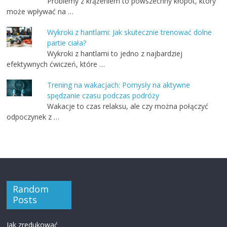
Problemy z krążeniem to powszechny kłopot, który
może wpływać na …
Wykroki z hantlami: Jak skutecznie trenować dolne
partie ciała?
Wykroki z hantlami to jedno z najbardziej
efektywnych ćwiczeń, które …
Trening na wakacjach: Pomysły na aktywne
spędzanie czasu podczas podróży
Wakacje to czas relaksu, ale czy można połączyć
odpoczynek z …
Random
Posts
Jak zredukować