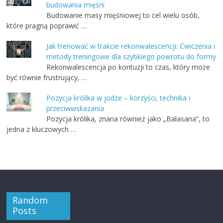
budowania mięśni
Budowanie masy mięśniowej to cel wielu osób,
które pragną poprawić …
Jak trenować w trakcie rekonwalescencji: Ćwiczenia i
metody treningowe dla szybkiego powrotu do formy
Rekonwalescencja po kontuzji to czas, który może
być równie frustrujący, …
Pozycja królika w jodze – korzyści, technika i
przeciwwskazania
Pozycja królika, znana również jako „Balasana”, to
jedna z kluczowych …
Random
Posts