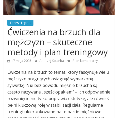
Fitness i sport
Ćwiczenia na brzuch dla
mężczyzn – skuteczne
metody i plan treningowy
17 maja 2025
Andrzej Kotarba
Brak komentarzy
Ćwiczenia na brzuch to temat, który fascynuje wielu
mężczyzn pragnących osiągnąć wymarzoną
sylwetkę. Nie bez powodu mięśnie brzucha są
często nazywane „sześciopakiem” – ich odpowiednie
rozwinięcie nie tylko poprawia estetykę, ale również
pełni kluczową rolę w stabilizacji ciała. Regularne
treningi ukierunkowane na te partie mięśniowe