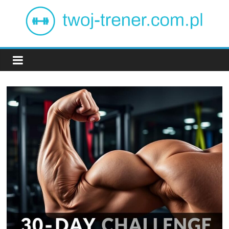
Skip
to
content
Twój
trener