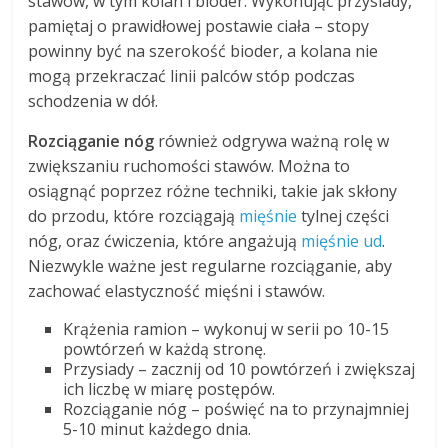
stawów, w tym kolan i bioder. Wykonując przysiady,
pamiętaj o prawidłowej postawie ciała – stopy
powinny być na szerokość bioder, a kolana nie
mogą przekraczać linii palców stóp podczas
schodzenia w dół.
Rozciąganie nóg
również odgrywa ważną rolę w
zwiększaniu ruchomości stawów. Można to
osiągnąć poprzez różne techniki, takie jak skłony
do przodu, które rozciągają
mięśnie
tylnej części
nóg, oraz ćwiczenia, które angażują
mięśnie ud
.
Niezwykle ważne jest regularne rozciąganie, aby
zachować elastyczność mięśni i stawów.
Krążenia ramion – wykonuj w serii po 10-15
powtórzeń w każdą stronę.
Przysiady – zacznij od 10 powtórzeń i zwiększaj
ich liczbę w miarę postępów.
Rozciąganie nóg – poświęć na to przynajmniej
5-10 minut każdego dnia.