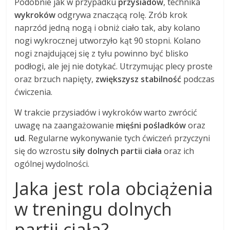
Podobnie jak w przypadku
przysiadów
, technika
wykroków
odgrywa znaczącą rolę. Zrób krok
naprzód jedną nogą i obniż ciało tak, aby kolano
nogi wykrocznej utworzyło kąt 90 stopni. Kolano
nogi znajdującej się z tyłu powinno być blisko
podłogi, ale jej nie dotykać. Utrzymując plecy proste
oraz brzuch napięty,
zwiększysz stabilność
podczas
ćwiczenia.
W trakcie przysiadów i wykroków warto zwrócić
uwagę na zaangażowanie
mięśni pośladków
oraz
ud
. Regularne wykonywanie tych ćwiczeń przyczyni
się do wzrostu
siły dolnych partii ciała
oraz ich
ogólnej wydolności.
Jaka jest rola obciążenia
w treningu dolnych
partii ciała?