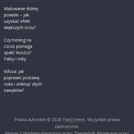
Malowanie dolnej
powieki – jak
uzyskać efekt
większych oczu?
Czy trening na
czczo pomaga
spalić tłuszcz?
Fakty i mity
Kifoza: jak
poprawić postawę
ciała i uniknąć złych
nawyków?
Prawa autorskie © 2026
Twój trener
. Wszystkie prawa
zastrzeżone.
Motyw: ColorMag stworzony przez ThemeGrill. Wspierane przez