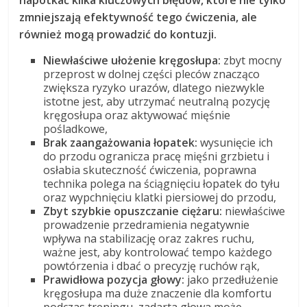
zmniejszają efektywność tego ćwiczenia, ale
również mogą prowadzić do kontuzji.
Niewłaściwe ułożenie kręgosłupa:
zbyt mocny
przeprost w dolnej części pleców znacząco
zwiększa ryzyko urazów, dlatego niezwykle
istotne jest, aby utrzymać neutralną pozycję
kręgosłupa oraz aktywować mięśnie
pośladkowe,
Brak zaangażowania łopatek:
wysunięcie ich
do przodu ogranicza pracę mięśni grzbietu i
osłabia skuteczność ćwiczenia, poprawna
technika polega na ściągnięciu łopatek do tyłu
oraz wypchnięciu klatki piersiowej do przodu,
Zbyt szybkie opuszczanie ciężaru:
niewłaściwe
prowadzenie przedramienia negatywnie
wpływa na stabilizację oraz zakres ruchu,
ważne jest, aby kontrolować tempo każdego
powtórzenia i dbać o precyzję ruchów rąk,
Prawidłowa pozycja głowy:
jako przedłużenie
kręgosłupa ma duże znaczenie dla komfortu
podczas treningu, zadarta głowa może