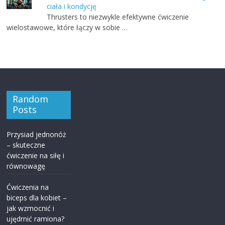
ciała i kondycję
Thrusters to niezwykle efektywne ćwiczenie
wielostawowe, które łączy w sobie …
Random
Posts
Przysiad jednonóż
– skuteczne
ćwiczenie na siłę i
równowagę
Ćwiczenia na
biceps dla kobiet –
jak wzmocnić i
ujędrnić ramiona?