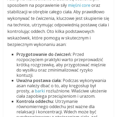
sposobem na poprawienie siły
mięśni core
oraz
stabilizacji w obrębie całego ciała. Aby prawidłowo
wykonywać te ćwiczenia, kluczowe jest skupienie się
na technice, utrzymując odpowiednią postawę ciała i
kontrolując oddech. Oto kilka podstawowych
wskazówek, które pomogą w skutecznym i
bezpiecznym wykonaniu asan:
Przygotowanie do ćwiczeń:
Przed
rozpoczęciem praktyki warto przeprowadzić
krótką rozgrzewkę, aby przygotować mięśnie
do wysiłku oraz zminimalizować ryzyko
kontuzji.
Uważna postawa ciała:
Podczas wykonywania
asan należy dbać o to, aby kręgosłup był
prosty, a
barki
rozluźnione. Właściwe ułożenie
ciała zapobiega przeciążeniom i urazom.
Kontrola oddechu:
Utrzymanie
równomiernego oddechu jest ważne dla
relaksacji i koncentracji. Wdech może być
synchronizowany z otwieraniem ciała, zaś