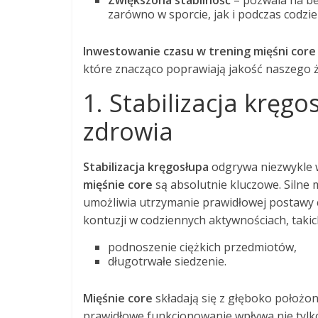
zarówno w sporcie, jak i podczas codz
Inwestowanie czasu w trening mięśni core
które znacząco poprawiają jakość naszego ż
1. Stabilizacja kręgo
zdrowia
Stabilizacja kręgosłupa
odgrywa niezwykle w
mięśnie core
są absolutnie kluczowe. Silne m
umożliwia utrzymanie prawidłowej postawy c
kontuzji w codziennych aktywnościach, takich
podnoszenie ciężkich przedmiotów,
długotrwałe siedzenie.
Mięśnie core
składają się z głęboko położon
prawidłowe funkcjonowanie wpływa nie tylko