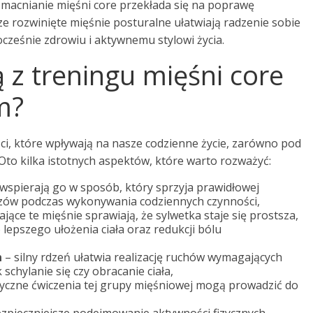
zmacnianie mięśni core przekłada się na poprawę
rze rozwinięte mięśnie posturalne ułatwiają radzenie sobie
ocześnie zdrowiu i aktywnemu stylowi życia.
ą z treningu mięśni core
m?
ci, które wpływają na nasze codzienne życie, zarówno pod
to kilka istotnych aspektów, które warto rozważyć:
 wspierają go w sposób, który sprzyja prawidłowej
razów podczas wykonywania codziennych czynności,
jące te mięśnie sprawiają, że sylwetka staje się prostsza,
 lepszego ułożenia ciała oraz redukcji bólu
h
– silny rdzeń ułatwia realizację ruchów wymagających
 schylanie się czy obracanie ciała,
yczne ćwiczenia tej grupy mięśniowej mogą prowadzić do
zpieczniejsze podejmowanie aktywności fizycznych