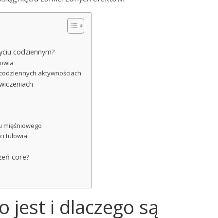
?
życiu codziennym?
rowia
 codziennych aktywnościach
wiczeniach
?
tu mięśniowego
ci tułowia
zeń core?
o jest i dlaczego są