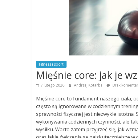
Fitness i sport
Mięśnie core: jak je w
7 lutego 2026
Andrzej Kotarba
Brak komentar
Mięśnie core to fundament naszego ciała, od
często są ignorowane w codziennym treningu
sprawności fizycznej jest niezwykle istotna.
wykonywania codziennych czynności, ale ta
wysiłku. Warto zatem przyjrzeć się, jak wzm
oraz jakie ćwiczenia są najskuteczniejsze w