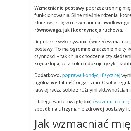
Wzmacnianie postawy
poprzez trening mięś
funkcjonowania. Silne mięśnie rdzenia, któr
kluczową rolę w
utrzymaniu prawidłowego u
równowaga
, jak i
koordynacja ruchowa
.
Regularne wykonywanie ćwiczeń wzmacniającyc
postawy. To ma ogromne znaczenie nie tylk
czynności – takich jak chodzenie czy siedz
kręgosłupa
, co z kolei redukuje ryzyko kont
Dodatkowo,
poprawa kondycji fizycznej
wyni
ogólną wydolność organizmu
. Osoby regula
łatwiej radzą sobie z różnymi aktywnościami ż
Dlatego warto uwzględnić
ćwiczenia na mię
sposób na utrzymanie zdrowej postawy
i 
Jak wzmacniać mię