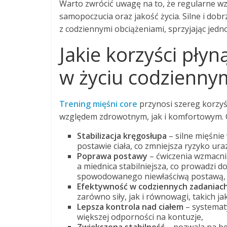
Warto zwrócić uwagę na to, że regularne w
samopoczucia oraz jakość życia. Silne i dob
z codziennymi obciążeniami, sprzyjając jedn
Jakie korzyści płyn
w życiu codzienny
Trening mięśni core
przynosi szereg korzyś
względem zdrowotnym, jak i komfortowym. O
Stabilizacja kręgosłupa
– silne mięśnie
postawie ciała, co zmniejsza ryzyko u
Poprawa postawy
– ćwiczenia wzmacnia
a miednica stabilniejsza, co prowadzi do
spowodowanego niewłaściwą postawą,
Efektywność w codziennych zadaniac
zarówno siły, jak i równowagi, takich jak
Lepsza kontrola nad ciałem
– systemat
większej odporności na kontuzje,
Zwiększona stabilność
– pozwala na be