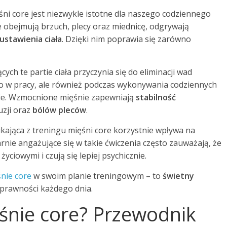
ni core jest niezwykle istotne dla naszego codziennego
e obejmują brzuch, plecy oraz miednicę, odgrywają
stawienia ciała
. Dzięki nim poprawia się zarówno
h te partie ciała przyczynia się do eliminacji wad
o w pracy, ale również podczas wykonywania codziennych
enie. Wzmocnione mięśnie zapewniają
stabilność
uzji oraz
bólów pleców
.
kająca z treningu mięśni core korzystnie wpływa na
rnie angażujące się w takie ćwiczenia często zauważają, że
yciowymi i czują się lepiej psychicznie.
śnie core
w swoim planie treningowym – to
świetny
sprawności każdego dnia.
śnie core? Przewodnik