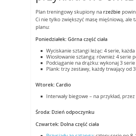
Plan treningowy skupiony na
rzeźbie
powini
Ci nie tylko zwiększyć masę mięśniową, ale 
planu:
Poniedziałek: Górna część ciała
Wyciskanie sztangi leżąc: 4 serie, każda
Wiosłowanie sztangą: również 4 serie 
Podciąganie na drążku: wykonaj 3 serie
Plank: trzy zestawy, każdy trwający od 
Wtorek: Cardio
Interwały biegowe – na przykład, przez
Środa: Dzień odpoczynku
Czwartek: Dolna część ciała
Przysiady ze sztangą
: cztery serie po 