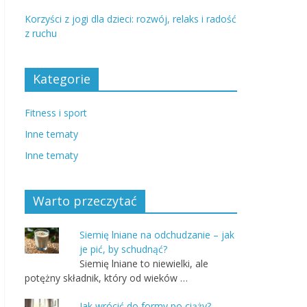
Korzyści z jogi dla dzieci: rozwój, relaks i radość
z ruchu
Kategorie
Fitness i sport
Inne tematy
Inne tematy
Warto przeczytać
Siemię lniane na odchudzanie – jak
je pić, by schudnąć?
Siemię lniane to niewielki, ale
potężny składnik, który od wieków …
Jak wrócić do formy po ciąży?