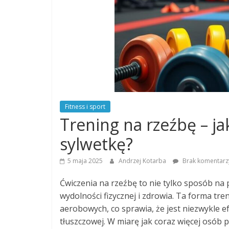
Fitness i sport
Trening na rzeźbę – j
sylwetkę?
5 maja 2025
Andrzej Kotarba
Brak komentarz
Ćwiczenia na rzeźbę to nie tylko sposób na 
wydolności fizycznej i zdrowia. Ta forma tre
aerobowych, co sprawia, że jest niezwykle e
tłuszczowej. W miarę jak coraz więcej osób