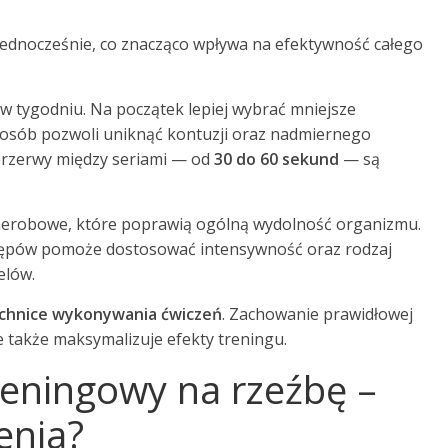
jednocześnie, co znacząco wpływa na efektywność całego
w tygodniu. Na początek lepiej wybrać mniejsze
sposób pozwoli uniknąć kontuzji oraz nadmiernego
przerwy między seriami — od
30 do 60 sekund
— są
 aerobowe, które poprawią ogólną wydolność organizmu.
ępów pomoże dostosować intensywność oraz rodzaj
elów.
chnice wykonywania ćwiczeń
. Zachowanie prawidłowej
e także maksymalizuje efekty treningu.
reningowy na rzeźbę –
enia?