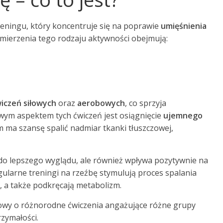
treningu, który koncentruje się na poprawie
umięśnienia
amierzenia tego rodzaju aktywności obejmują:
iczeń siłowych
oraz
aerobowych
, co sprzyja
ym aspektem tych ćwiczeń jest osiągnięcie
ujemnego
m ma szansę spalić nadmiar tkanki tłuszczowej,
ę do lepszego wyglądu, ale również wpływa pozytywnie na
ularne treningi na rzeźbę stymulują proces spalania
, a także podkręcają metabolizm.
owy o różnorodne ćwiczenia angażujące różne grupy
rzymałości.