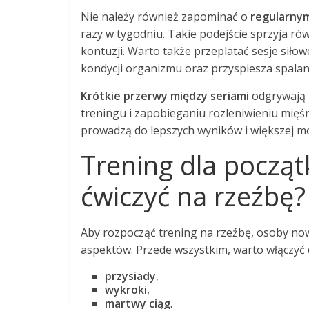
Nie należy również zapominać o
regularnym
razy w tygodniu. Takie podejście sprzyja r
kontuzji. Warto także przeplatać sesje siło
kondycji organizmu oraz przyspiesza spalani
Krótkie przerwy między seriami
odgrywają i
treningu i zapobieganiu rozleniwieniu mięś
prowadzą do lepszych wyników i większej mot
Trening dla począt
ćwiczyć na rzeźbę?
Aby rozpocząć trening na rzeźbę, osoby no
aspektów. Przede wszystkim, warto włączyć d
przysiady
,
wykroki
,
martwy ciąg
.