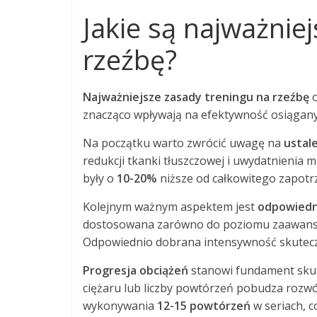
Jakie są najważnie
rzeźbę?
Najważniejsze zasady treningu na rzeźbę
o
znacząco wpływają na efektywność osiągany
Na początku warto zwrócić uwagę na
ustal
redukcji tkanki tłuszczowej i uwydatnienia 
były o
10-20%
niższe od całkowitego zapot
Kolejnym ważnym aspektem jest
odpowiedn
dostosowana zarówno do poziomu zaawansowa
Odpowiednio dobrana intensywność skutecz
Progresja obciążeń
stanowi fundament skut
ciężaru lub liczby powtórzeń pobudza rozwó
wykonywania
12-15 powtórzeń
w seriach, c