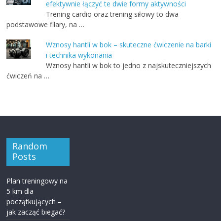
efektywnie łączyć te dwie formy aktywności
Trening cardio oraz trening siłowy to dwa
podstawowe filary, na …
Wznosy hantli w bok – skuteczne ćwiczenie na barki
i technika wykonania
Wznosy hantli w bok to jedno z najskuteczniejszych
ćwiczeń na …
Random
Posts
Plan treningowy na
5 km dla
początkujących –
jak zacząć biegać?