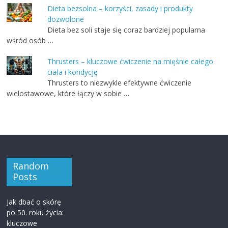
Dieta bezsolna – korzyści, zasady i produkty
dozwolone
Dieta bez soli staje się coraz bardziej popularna
wśród osób …
Thrusters – kluczowe ćwiczenie na mięśnie całego
ciała i kondycję
Thrusters to niezwykle efektywne ćwiczenie
wielostawowe, które łączy w sobie …
Random
Posts
Jak dbać o skórę
po 50. roku życia:
kluczowe