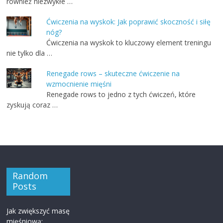
również niezwykłe …
Ćwiczenia na wyskok: Jak poprawić skoczność i siłę
nóg?
Ćwiczenia na wyskok to kluczowy element treningu
nie tylko dla …
Renegade rows – skuteczne ćwiczenie na
wzmocnienie mięśni
Renegade rows to jedno z tych ćwiczeń, które
zyskują coraz …
Random
Posts
Jak zwiększyć masę
mięśniową: