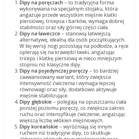
Dipy na poręczach
– to tradycyjna forma
wykonywana na specjalnym stojaku, która
angażuje przede wszystkim mięśnie klatki
piersiowej, tricepsa i barków, wymaga dobrej
stabilności oraz siły górnej części ciała.
Dipy na ławeczce
– stanowią łatwiejszą
alternatywę, idealną dla osób początkujących.
W tej wersji nogi pozostają na podłodze, a ręce
opierają się na krawędzi ławki, angażując
triceps i klatkę piersiową w nieco mniejszym
stopniu niż klasyczne dipy.
Dipy na pojedynczej poręczy
– to bardziej
zaawansowany wariant, który zwiększa
intensywność ćwiczenia i wymaga lepszej
równowagi oraz siły, dodatkowo aktywuje
mięśnie stabilizujące.
Dipy głębokie
– polegają na opuszczaniu ciała
poniżej poziomu poręczy, co zwiększa zakres
ruchu oraz intensyfikuje ćwiczenie, angażując
większą liczbę włókien mięśniowych.
Dipy koreańskie
– wyróżniają się innym
ruchem niż tradycyjne dipy, co skutkuje
aktywacją różnych grup mięśniowych oraz