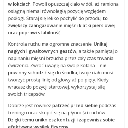
w łokciach
. Powoli opuszczaj ciało w dół, aż ramiona
osiągną niemal równoległą pozycję względem
podłogi. Staraj się lekko pochylić do przodu;
to
zwiększy zaangażowanie mięśni klatki piersiowej
oraz poprawi stabilność
.
Kontrola ruchu ma ogromne znaczenie.
Unikaj
nagłych i gwałtownych gestów
, a także pamiętaj o
napinaniu mięśni brzucha przez cały czas trwania
ćwiczenia. Zwróć uwagę na swoje kolana –
nie
powinny schodzić się do środka
; twoje ciało musi
tworzyć prostą linię od głowy aż po pięty. Kiedy
wracasz do pozycji startowej, wykorzystaj siłę
swoich tricepsów.
Dobrze jest również
patrzeć przed siebie
podczas
treningu oraz skupić się na płynności ruchów.
Dzięki temu unikniesz kontuzji i zapewnisz sobie
efektywny wysiłek fizyczny
.