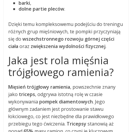
barki
,
dolne partie pleców
.
Dzięki temu kompleksowemu podejściu do treningu
różnych grup mięśniowych, te pompki przyczyniają
się do
wszechstronnego rozwoju górnej części
ciała
oraz
zwiększenia wydolności fizycznej
.
Jaka jest rola mięśnia
trójgłowego ramienia?
Mięsień trójgłowy ramienia
, powszechnie znany
jako
triceps
, odgrywa istotną rolę w czasie
wykonywania
pompek diamentowych
. Jego
głównym zadaniem jest prostowanie stawu
łokciowego, co jest niezbędne dla prawidłowego
przebiegu tego ćwiczenia.
Tricepsy
stanowią aż
ponad
65%
masy ramion, co czyni je kluczowym