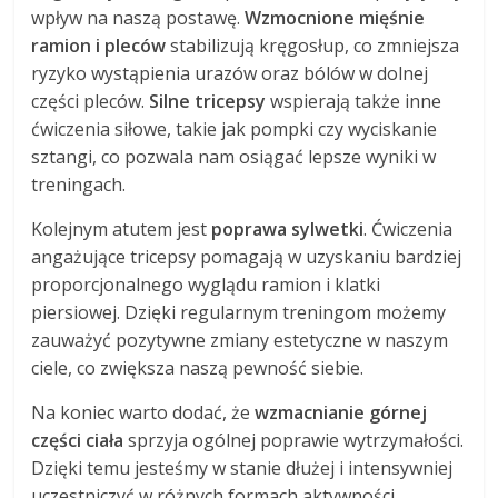
wpływ na naszą postawę.
Wzmocnione mięśnie
ramion i pleców
stabilizują kręgosłup, co zmniejsza
ryzyko wystąpienia urazów oraz bólów w dolnej
części pleców.
Silne tricepsy
wspierają także inne
ćwiczenia siłowe, takie jak pompki czy wyciskanie
sztangi, co pozwala nam osiągać lepsze wyniki w
treningach.
Kolejnym atutem jest
poprawa sylwetki
. Ćwiczenia
angażujące tricepsy pomagają w uzyskaniu bardziej
proporcjonalnego wyglądu ramion i klatki
piersiowej. Dzięki regularnym treningom możemy
zauważyć pozytywne zmiany estetyczne w naszym
ciele, co zwiększa naszą pewność siebie.
Na koniec warto dodać, że
wzmacnianie górnej
części ciała
sprzyja ogólnej poprawie wytrzymałości.
Dzięki temu jesteśmy w stanie dłużej i intensywniej
uczestniczyć w różnych formach aktywności