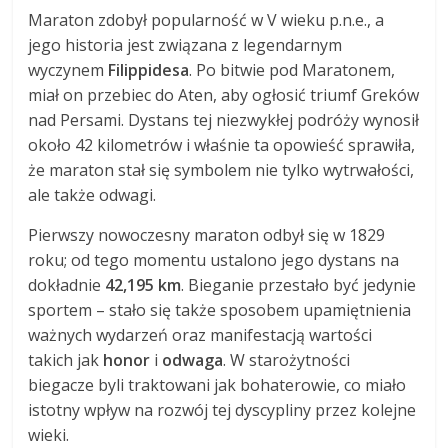
Maraton zdobył popularność w V wieku p.n.e., a
jego historia jest związana z legendarnym
wyczynem
Filippidesa
. Po bitwie pod Maratonem,
miał on przebiec do Aten, aby ogłosić triumf Greków
nad Persami. Dystans tej niezwykłej podróży wynosił
około 42 kilometrów i właśnie ta opowieść sprawiła,
że maraton stał się symbolem nie tylko wytrwałości,
ale także odwagi.
Pierwszy nowoczesny maraton odbył się w 1829
roku; od tego momentu ustalono jego dystans na
dokładnie
42,195 km
. Bieganie przestało być jedynie
sportem – stało się także sposobem upamiętnienia
ważnych wydarzeń oraz manifestacją wartości
takich jak
honor
i
odwaga
. W starożytności
biegacze byli traktowani jak bohaterowie, co miało
istotny wpływ na rozwój tej dyscypliny przez kolejne
wieki.