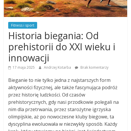
Fitness i sport
Historia biegania: Od
prehistorii do XXI wieku i
innowacji
17 maja 2025
Andrzej Kotarba
Brak komentarzy
Bieganie to nie tylko jedna z najstarszych form
aktywności fizycznej, ale także fascynująca podróż
przez historię ludzkości. Od czasów
prehistorycznych, gdy nasi przodkowie polegali na
nim dla przetrwania, przez starożytne igrzyska
olimpijskie, aż po nowoczesne kluby biegowe, ta
dyscyplina ewoluowała w niezwykły sposób. Każdy