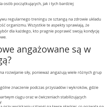
 osób początkujących, jak i tych bardziej
ywu regularnego treningu ze sztangą na zdrowie układu
ć organizmu. Wszystkie te aspekty sprawiają, że
bór dla każdego, kto pragnie poprawić swoją kondycję
owe.
iowe angażowane są w
gą?
a rozwijanie siły, ponieważ angażują wiele różnych grup
gólne znaczenie podczas przysiadów i wykroków, gdzie
artwym ciągu oraz w ćwiczeniach stabilizujących
y.
ą przy wyciskaniu sztangi na ławce płaskiej, co pozwala na