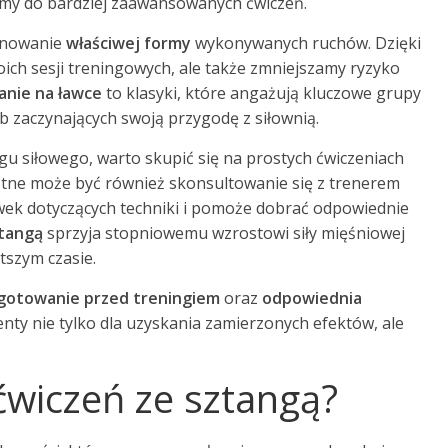
emy do bardziej zaawansowanych ćwiczeń.
panowanie
właściwej formy
wykonywanych ruchów. Dzięki
ch sesji treningowych, ale także zmniejszamy ryzyko
anie na ławce
to klasyki, które angażują kluczowe grupy
b zaczynających swoją przygodę z siłownią.
gu siłowego, warto skupić się na prostych ćwiczeniach
stne może być również skonsultowanie się z trenerem
wek dotyczących techniki i pomoże dobrać odpowiednie
ztangą
sprzyja stopniowemu wzrostowi siły mięśniowej
tszym czasie.
gotowanie przed treningiem
oraz
odpowiednia
nty nie tylko dla uzyskania zamierzonych efektów, ale
 ćwiczeń ze sztangą?