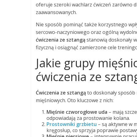
oferuje szeroki wachlarz ćwiczeń zarówno dla
zaawansowanych.
Nie sposób pominąć także korzystnego wpł
sercowo-naczyniowego oraz ogólną wydolnoś
ćwiczenia ze sztangą
stanowią doskonały wy
fizyczną i osiągnąć zamierzone cele trening
Jakie grupy mięśn
ćwiczenia ze sztan
Ćwiczenia ze sztangą
to doskonały sposób n
mięśniowych. Oto kluczowe z nich:
Mięśnie czworogłowe uda
– mają szcze
odpowiadają za prostowanie kolana.
Prostowniki grzbietu
– są aktywne w m
kręgosłup, co sprzyja poprawie postaw
Mięśnie piersiowe
– intensywnie pracuj