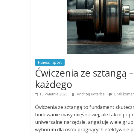
Fitness i sport
Ćwiczenia ze sztangą –
każdego
13 kwietnia 2025
Andrzej Kotarba
Brak komen
Ćwiczenia ze sztangą to fundament skuteczn
budowanie masy mięśniowej, ale także popr
uniwersalne narzędzie, angażuje wiele grup
wyborem dla osób pragnących efektywnie pr