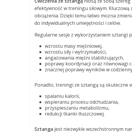
Ćwiczenia ze sztangą
niosą ze sobą szereg 
efektywność w treningu siłowym. Kluczową 
obciążenia. Dzięki temu łatwo można zmieni
do indywidualnych umiejętności i celów.
Regularne sesje z wykorzystaniem sztangi pr
wzrostu masy mięśniowej,
wzrostu siły i wytrzymałości,
angażowania mięśni stabilizujących,
poprawy koordynacji oraz równowagi ci
znacznej poprawy wyników w codzienny
Ponadto, treningi ze sztangą są skuteczne w
spalaniu kalorii,
wspieraniu procesu odchudzania,
przyspieszaniu metabolizmu,
redukcji tkanki tłuszczowej.
Sztanga
jest niezwykle wszechstronnym nar