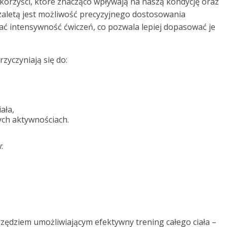
korzyści, które znacząco wpływają na naszą kondycję oraz
zaletą jest możliwość precyzyjnego dostosowania
ać intensywność ćwiczeń, co pozwala lepiej dopasować je
zyczyniają się do:
ała,
ch aktywnościach.
:
zędziem umożliwiającym efektywny trening całego ciała –