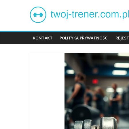
Skip
Twój
to
content
trener
KONTAKT
POLITYKA PRYWATNOŚCI
REJES