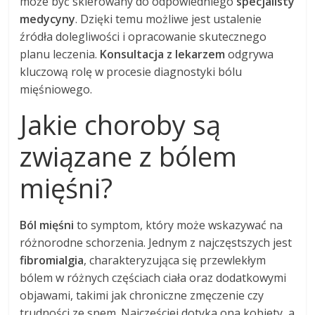
może być skierowany do odpowiedniego
specjalisty
medycyny
. Dzięki temu możliwe jest ustalenie
źródła dolegliwości i opracowanie skutecznego
planu leczenia.
Konsultacja z lekarzem
odgrywa
kluczową rolę w procesie diagnostyki bólu
mięśniowego.
Jakie choroby są
związane z bólem
mięśni?
Ból mięśni
to symptom, który może wskazywać na
różnorodne schorzenia. Jednym z najczęstszych jest
fibromialgia
, charakteryzująca się przewlekłym
bólem w różnych częściach ciała oraz dodatkowymi
objawami, takimi jak chroniczne zmęczenie czy
trudności ze snem. Najczęściej dotyka ona kobiety, a