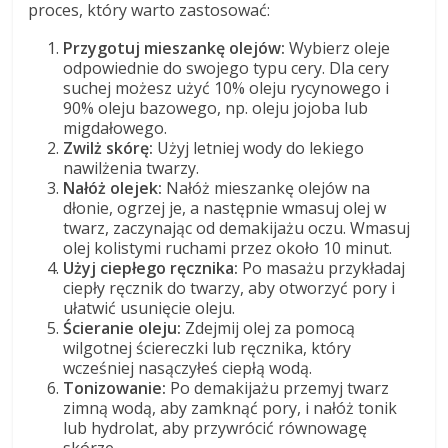
proces, który warto zastosować:
Przygotuj mieszankę olejów:
Wybierz oleje
odpowiednie do swojego typu cery. Dla cery
suchej możesz użyć 10% oleju rycynowego i
90% oleju bazowego, np. oleju jojoba lub
migdałowego.
Zwilż skórę:
Użyj letniej wody do lekiego
nawilżenia twarzy.
Nałóż olejek:
Nałóż mieszankę olejów na
dłonie, ogrzej je, a następnie wmasuj olej w
twarz, zaczynając od demakijażu oczu. Wmasuj
olej kolistymi ruchami przez około 10 minut.
Użyj ciepłego ręcznika:
Po masażu przykładaj
ciepły ręcznik do twarzy, aby otworzyć pory i
ułatwić usunięcie oleju.
Ścieranie oleju:
Zdejmij olej za pomocą
wilgotnej ściereczki lub ręcznika, który
wcześniej nasączyłeś ciepłą wodą.
Tonizowanie:
Po demakijażu przemyj twarz
zimną wodą, aby zamknąć pory, i nałóż tonik
lub hydrolat, aby przywrócić równowagę
skórze.