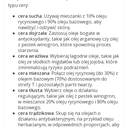
typu cery:
cera sucha
: Używaj mieszanki z 10% oleju
rycynowego i 90% oleju bazowego, aby
nawilżyć i odżywić skórę.
cera dojrzała
: Zastosuj oleje bogate w
antyoksydanty, takie jak olej arganowy czy olej
z pestek winogron, które spowolnią proces
starzenia.
cera wrażliwa
: Wybieraj łagodne oleje, takie jak
olej ze słodkich migdałów lub olej jojoba, które
zminimalizują ryzyko podrażnień.
cera mieszana
: Połącz olej rycynowy (do 30%) z
olejem bazowym (70%) dostosowanym do
strefy T i pozostałych partii twarzy.
cera tłusta
: Wybierz oleje o działaniu
regulującym, takie jak olej z pestek winogron,
w mieszance 20% oleju rycynowego i 80% oleju
bazowego.
cera trądzikowa
: Skup się na olejach o
działaniu antybakteryjnym, na przykład oleju
herbacianym, w odpowiednich proporcjach, aby