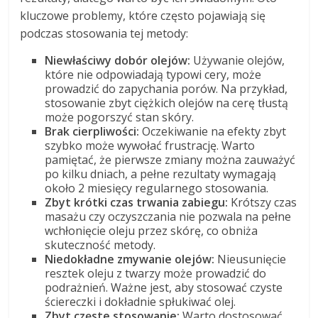
kluczowe problemy, które często pojawiają się
podczas stosowania tej metody:
Niewłaściwy dobór olejów:
Używanie olejów,
które nie odpowiadają typowi cery, może
prowadzić do zapychania porów. Na przykład,
stosowanie zbyt ciężkich olejów na cerę tłustą
może pogorszyć stan skóry.
Brak cierpliwości:
Oczekiwanie na efekty zbyt
szybko może wywołać frustrację. Warto
pamiętać, że pierwsze zmiany można zauważyć
po kilku dniach, a pełne rezultaty wymagają
około 2 miesięcy regularnego stosowania.
Zbyt krótki czas trwania zabiegu:
Krótszy czas
masażu czy oczyszczania nie pozwala na pełne
wchłonięcie oleju przez skórę, co obniża
skuteczność metody.
Niedokładne zmywanie olejów:
Nieusunięcie
resztek oleju z twarzy może prowadzić do
podrażnień. Ważne jest, aby stosować czyste
ściereczki i dokładnie spłukiwać olej.
Zbyt częste stosowanie:
Warto dostosować