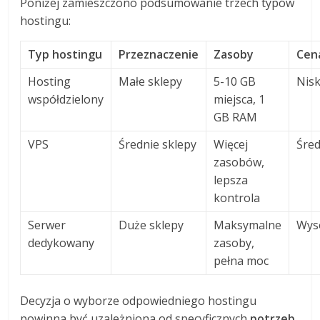
Poniżej zamieszczono podsumowanie trzech typów
hostingu:
Typ hostingu
Przeznaczenie
Zasoby
Cen
Hosting
Małe sklepy
5-10 GB
Nis
współdzielony
miejsca, 1
GB RAM
VPS
Średnie sklepy
Więcej
Śre
zasobów,
lepsza
kontrola
Serwer
Duże sklepy
Maksymalne
Wys
dedykowany
zasoby,
pełna moc
Decyzja o wyborze odpowiedniego hostingu
powinna być uzależniona od specyficznych
potrzeb