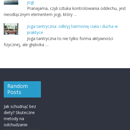
jogi
Pranajama, czyli sztuka kontrolowania oddechu, jest
nieodłącznym elementem jogi, który …
Joga tantryczna: odkryj harmonię ciała i ducha w
praktyce
Joga tantryczna to nie tylko forma aktywności
fizycznej, ale głęboka …
Random
Posts
Jak schudnąć bez
diety? Skuteczne
metody na
odchudzanie