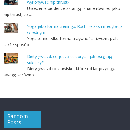
wykonywać hip thrust?
Unoszenie bioder ze sztangą, znane również jako
hip thrust, to …
Yoga jako forma treningu: Ruch, relaks i medytacja
w jednym
Yoga to nie tylko forma aktywności fizycznej, ale
także sposób …
Diety gwiazd: co jedzą celebryci i jak osiągają
sukcesy?
Diety gwiazd to zjawisko, które od lat przyciąga
uwagę zarówno …
Random
Posts