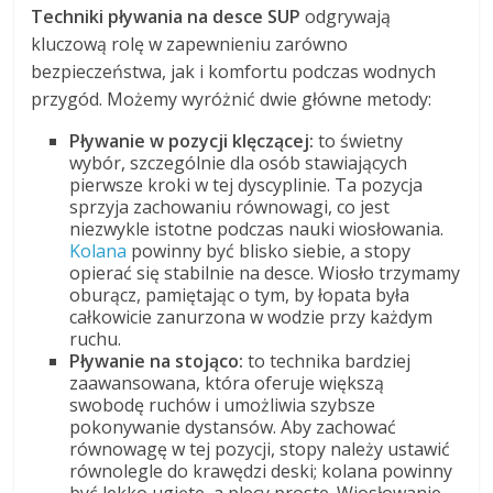
Techniki pływania na desce SUP
odgrywają
kluczową rolę w zapewnieniu zarówno
bezpieczeństwa, jak i komfortu podczas wodnych
przygód. Możemy wyróżnić dwie główne metody:
Pływanie w pozycji klęczącej:
to świetny
wybór, szczególnie dla osób stawiających
pierwsze kroki w tej dyscyplinie. Ta pozycja
sprzyja zachowaniu równowagi, co jest
niezwykle istotne podczas nauki wiosłowania.
Kolana
powinny być blisko siebie, a stopy
opierać się stabilnie na desce. Wiosło trzymamy
oburącz, pamiętając o tym, by łopata była
całkowicie zanurzona w wodzie przy każdym
ruchu.
Pływanie na stojąco:
to technika bardziej
zaawansowana, która oferuje większą
swobodę ruchów i umożliwia szybsze
pokonywanie dystansów. Aby zachować
równowagę w tej pozycji, stopy należy ustawić
równolegle do krawędzi deski; kolana powinny
być lekko ugięte, a plecy proste. Wiosłowanie