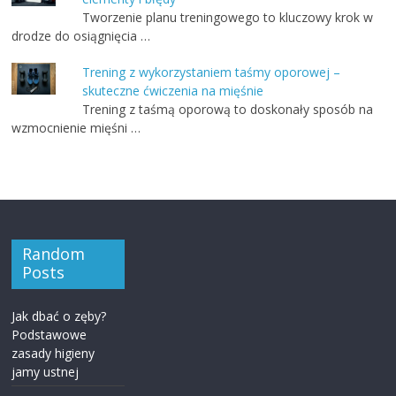
Tworzenie planu treningowego to kluczowy krok w
drodze do osiągnięcia …
Trening z wykorzystaniem taśmy oporowej –
skuteczne ćwiczenia na mięśnie
Trening z taśmą oporową to doskonały sposób na
wzmocnienie mięśni …
Random
Posts
Jak dbać o zęby?
Podstawowe
zasady higieny
jamy ustnej