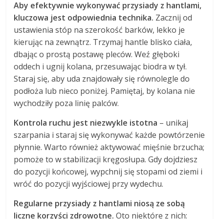
Aby efektywnie wykonywać przysiady z hantlami,
kluczowa jest odpowiednia technika.
Zacznij od
ustawienia stóp na szerokość barków, lekko je
kierując na zewnątrz. Trzymaj hantle blisko ciała,
dbając o prostą postawę pleców. Weź głęboki
oddech i ugnij kolana, przesuwając biodra w tył.
Staraj się, aby uda znajdowały się równolegle do
podłoża lub nieco poniżej. Pamiętaj, by kolana nie
wychodziły poza linię palców.
Kontrola ruchu jest niezwykle istotna
– unikaj
szarpania i staraj się wykonywać każde powtórzenie
płynnie. Warto również aktywować mięśnie brzucha;
pomoże to w stabilizacji kręgosłupa. Gdy dojdziesz
do pozycji końcowej, wypchnij się stopami od ziemi i
wróć do pozycji wyjściowej przy wydechu.
Regularne przysiady z hantlami niosą ze sobą
liczne korzyści zdrowotne.
Oto niektóre z nich: