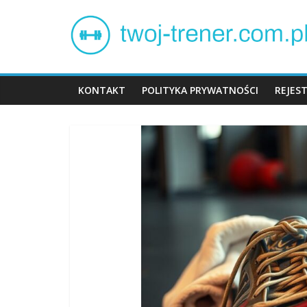
Skip
Twój
to
content
trener
KONTAKT
POLITYKA PRYWATNOŚCI
REJES