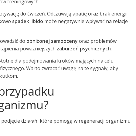
elów treningowych.
otywację do ćwiczeń. Odczuwają apatię oraz brak energii
atkowo
spadek libido
może negatywnie wpływać na relacje
rowadzić do
obniżonej samooceny
oraz problemów
stąpienia poważniejszych
zaburzeń psychicznych
.
istotne dla podejmowania kroków mających na celu
fizycznego. Warto zwracać uwagę na te sygnały, aby
skutkom.
 przypadku
rganizmu?
podjęcie działań, które pomogą w regeneracji organizmu.