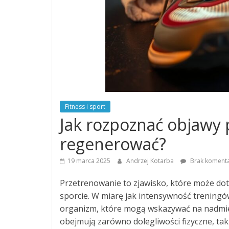
Fitness i sport
Jak rozpoznać objawy p
regenerować?
19 marca 2025
Andrzej Kotarba
Brak koment
Przetrenowanie to zjawisko, które może d
sporcie. W miarę jak intensywność treningów
organizm, które mogą wskazywać na nadmie
obejmują zarówno dolegliwości fizyczne, taki