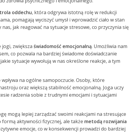
a do zdrowia psychicznego i emocjonalnego.
trola oddechu
, która odgrywa istotną rolę w redukcji
jama, pomagają wyciszyć umysł i wprowadzić ciało w stan
y nas, jak reagować na sytuacje stresowe, co przyczynia się
 jogi, zwiększa
świadomość emocjonalną
. Umożliwia nam
nsem, co pozwala na bardziej świadome doświadczanie
jakie sytuacje wywołują w nas określone reakcje, a tym
ie wpływa na ogólne samopoczucie. Osoby, które
astroju oraz większą stabilność emocjonalną. Joga uczy
cesie radzenia sobie z trudnymi emocjami i sytuacjami
ogę mogą lepiej zarządzać swoimi reakcjami na stresujące
ko formą aktywności fizycznej, ale także
metodą rozwijania
zytywne emocje, co w konsekwencji prowadzi do bardziej