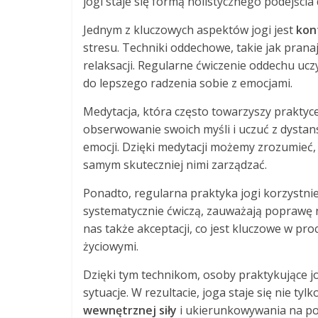
jogi staje się formą holistycznego podejści
Jednym z kluczowych aspektów jogi jest
kon
stresu. Techniki oddechowe, takie jak prana
relaksacji. Regularne ćwiczenie oddechu ucz
do lepszego radzenia sobie z emocjami.
Medytacja, która często towarzyszy praktyce
obserwowanie swoich myśli i uczuć z dysta
emocji. Dzięki medytacji możemy zrozumieć, 
samym skuteczniej nimi zarządzać.
Ponadto, regularna praktyka jogi korzystn
systematycznie ćwiczą, zauważają poprawę n
nas także akceptacji, co jest kluczowe w pro
życiowymi.
Dzięki tym technikom, osoby praktykujące j
sytuacje. W rezultacie, joga staje się nie tyl
wewnętrznej siły
i ukierunkowywania na po