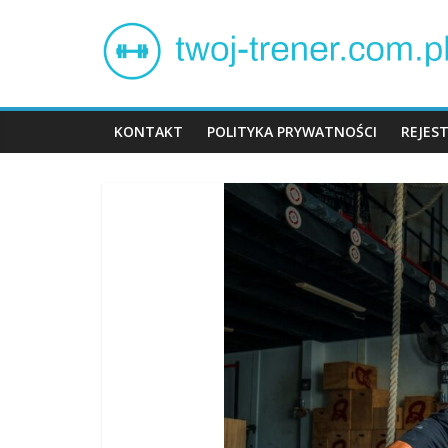
Skip
Twój
to
content
trener
KONTAKT
POLITYKA PRYWATNOŚCI
REJES