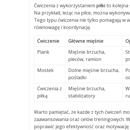
Ćwiczenia z wykorzystaniem
piłki
to kolejna
Na przykład, leżąc na piłce, można wykonywa
Tego typu ćwiczenia nie tylko pomagają w w
równowagę i koordynację.
Ćwiczenie
Główne mięśnie
O
Plank
Mięśnie brzucha,
St
pleców, ramion
pr
Mostek
Dolne mięśnie brzucha,
Po
pośladki
o
Ćwiczenia z
Mięśnie brzucha,
W
piłką
stabilizatory
r
Warto pamiętać, że każde z tych ćwiczeń m
zaawansowania oraz celów treningowych. 
poprawić jego efektywność oraz motywację 