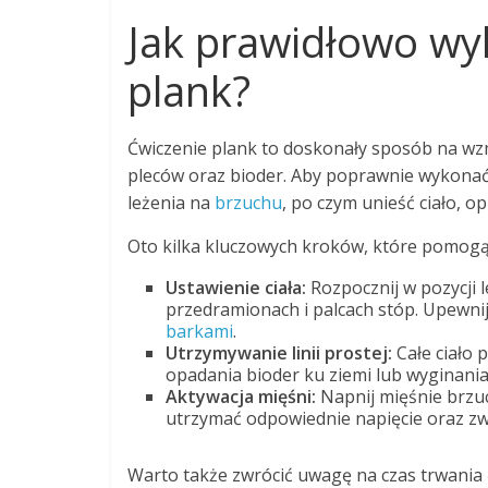
Jak prawidłowo wy
plank?
Ćwiczenie plank to doskonały sposób na wzm
pleców oraz bioder. Aby poprawnie wykonać 
leżenia na
brzuchu
, po czym unieść ciało, o
Oto kilka kluczowych kroków, które pomogą
Ustawienie ciała:
Rozpocznij w pozycji le
przedramionach i palcach stóp. Upewni
barkami
.
Utrzymywanie linii prostej:
Całe ciało 
opadania bioder ku ziemi lub wyginani
Aktywacja mięśni:
Napnij mięśnie brzuc
utrzymać odpowiednie napięcie oraz zw
Warto także zwrócić uwagę na czas trwania