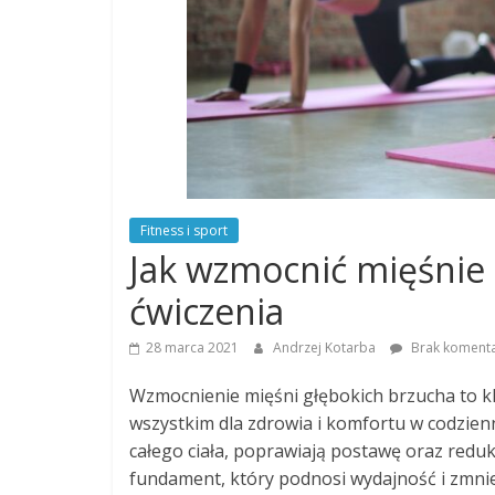
Fitness i sport
Jak wzmocnić mięśnie 
ćwiczenia
28 marca 2021
Andrzej Kotarba
Brak koment
Wzmocnienie mięśni głębokich brzucha to klu
wszystkim dla zdrowia i komfortu w codzienn
całego ciała, poprawiają postawę oraz redu
fundament, który podnosi wydajność i zmni