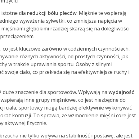
m życiu.
 istotne dla
redukcji bólu pleców
. Mięśnie te wspierają
dniego wyważenia sylwetki, co zmniejsza napięcia w
mięśniami głębokimi rzadziej skarżą się na dolegliwości
 przeciążeniem.
ę
, co jest kluczowe zarówno w codziennych czynnościach,
konywanie różnych aktywności, od prostych czynności, jak
chy w trakcie uprawiania sportu. Osoby z silnymi
ć swoje ciało, co przekłada się na efektywniejsze ruchy i
eż duże znaczenie dla sportowców. Wpływają na
wydajność
wspierają inne grupy mięśniowe, co jest niezbędne do
acji ciała, sportowcy mogą bardziej efektywnie wykonywać
oraz kontuzji. To sprawia, że wzmocnienie mięśni core jest
 aktywnej fizycznie.
zucha nie tylko wpływa na stabilność i postawę, ale jest