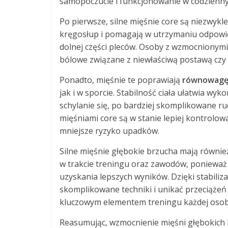
samopoczucie i funkcjonowanie w codzienny
Po pierwsze, silne mięśnie core są niezwykle
kręgosłup i pomagają w utrzymaniu odpowie
dolnej części pleców. Osoby z wzmocnionymi 
bólowe związane z niewłaściwą postawą czy
Ponadto, mięśnie te poprawiają
równowag
jak i w sporcie. Stabilność ciała ułatwia wy
schylanie się, po bardziej skomplikowane ru
mięśniami core są w stanie lepiej kontrolowa
mniejsze ryzyko upadków.
Silne mięśnie głębokie brzucha mają równi
w trakcie treningu oraz zawodów, ponieważ 
uzyskania lepszych wyników. Dzięki stabiliz
skomplikowane techniki i unikać przeciążeń 
kluczowym elementem treningu każdej osoby
Reasumując, wzmocnienie mięśni głębokich br