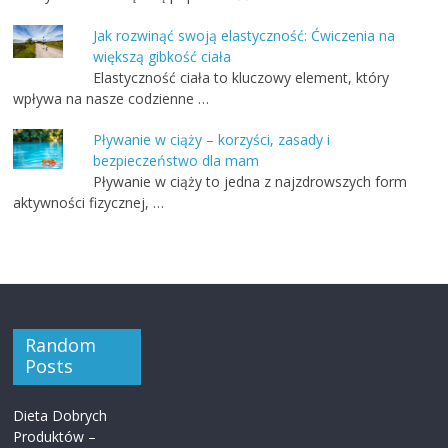
Jak rozwinąć swoją elastyczność: Ćwiczenia na
większą gibkość ciała
Elastyczność ciała to kluczowy element, który
wpływa na nasze codzienne …
Pływanie w ciąży – korzyści, zasady i
bezpieczeństwo dla mam
Pływanie w ciąży to jedna z najzdrowszych form
aktywności fizycznej, …
Random
Posts
Dieta Dobrych
Produktów –