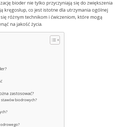
ację bioder nie tylko przyczyniają się do zwiększenia
ją kręgosłup, co jest istotne dla utrzymania ogólnej
ć się różnym technikom i ćwiczeniom, które mogą
nąć na jakość życia.
der?
ść
 można zastosować?
a stawów biodrowych?
nych?
 biodrowego?