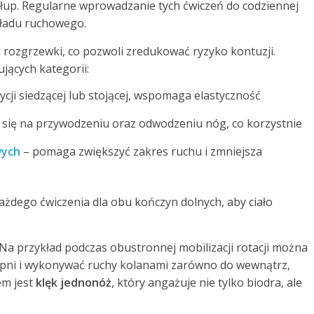
up. Regularne wprowadzanie tych ćwiczeń do codziennej
kładu ruchowego.
 rozgrzewki, co pozwoli zredukować ryzyko kontuzji.
ujących kategorii:
cji siedzącej lub stojącej, wspomaga elastyczność
 się na przywodzeniu oraz odwodzeniu nóg, co korzystnie
wych
– pomaga zwiększyć zakres ruchu i zmniejsza
ażdego ćwiczenia dla obu kończyn dolnych, aby ciało
ń. Na przykład podczas obustronnej mobilizacji rotacji można
opni i wykonywać ruchy kolanami zarówno do wewnątrz,
em jest
klęk jednonóż
, który angażuje nie tylko biodra, ale