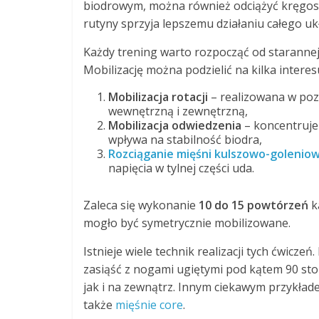
biodrowym, można również odciążyć kręgosł
rutyny sprzyja lepszemu działaniu całego u
Każdy trening warto rozpocząć od starannej
Mobilizację można podzielić na kilka interes
Mobilizacja rotacji
– realizowana w pozy
wewnętrzną i zewnętrzną,
Mobilizacja odwiedzenia
– koncentruje
wpływa na stabilność biodra,
Rozciąganie mięśni kulszowo-golenio
napięcia w tylnej części uda.
Zaleca się wykonanie
10 do 15 powtórzeń
k
mogło być symetrycznie mobilizowane.
Istnieje wiele technik realizacji tych ćwicze
zasiąść z nogami ugiętymi pod kątem 90 st
jak i na zewnątrz. Innym ciekawym przykład
także
mięśnie core
.