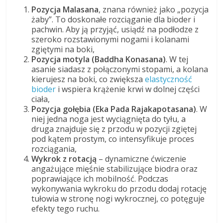
Pozycja Malasana
, znana również jako „pozycja
żaby”. To doskonałe rozciąganie dla bioder i
pachwin. Aby ją przyjąć, usiądź na podłodze z
szeroko rozstawionymi nogami i kolanami
zgiętymi na boki,
Pozycja motyla (Baddha Konasana)
. W tej
asanie siadasz z połączonymi stopami, a kolana
kierujesz na boki, co zwiększa
elastyczność
bioder
i wspiera krążenie krwi w dolnej części
ciała,
Pozycja gołębia (Eka Pada Rajakapotasana)
. W
niej jedna noga jest wyciągnięta do tyłu, a
druga znajduje się z przodu w pozycji zgiętej
pod kątem prostym, co intensyfikuje proces
rozciągania,
Wykrok z rotacją
– dynamiczne ćwiczenie
angażujące mięśnie stabilizujące biodra oraz
poprawiające ich mobilność. Podczas
wykonywania wykroku do przodu dodaj rotację
tułowia w stronę nogi wykrocznej, co potęguje
efekty tego ruchu.