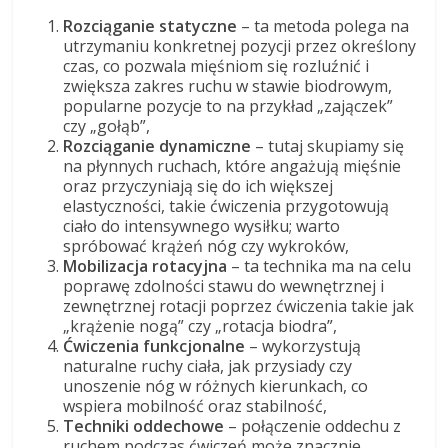
Rozciąganie statyczne
– ta metoda polega na
utrzymaniu konkretnej pozycji przez określony
czas, co pozwala mięśniom się rozluźnić i
zwiększa zakres ruchu w stawie biodrowym,
popularne pozycje to na przykład „zajączek”
czy „gołąb”,
Rozciąganie dynamiczne
– tutaj skupiamy się
na płynnych ruchach, które angażują mięśnie
oraz przyczyniają się do ich większej
elastyczności, takie ćwiczenia przygotowują
ciało do intensywnego wysiłku; warto
spróbować krążeń nóg czy wykroków,
Mobilizacja rotacyjna
– ta technika ma na celu
poprawę zdolności stawu do wewnętrznej i
zewnętrznej rotacji poprzez ćwiczenia takie jak
„krążenie nogą” czy „rotacja biodra”,
Ćwiczenia funkcjonalne
– wykorzystują
naturalne ruchy ciała, jak przysiady czy
unoszenie nóg w różnych kierunkach, co
wspiera mobilność oraz stabilność,
Techniki oddechowe
– połączenie oddechu z
ruchem podczas ćwiczeń może znacznie