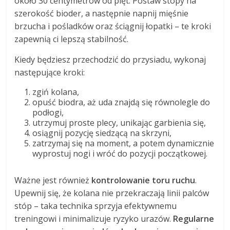
około 30 centymetrów od pięt. Postaw stopy na
szerokość bioder, a następnie napnij mięśnie
brzucha i pośladków oraz ściągnij łopatki – te kroki
zapewnią ci lepszą stabilność.
Kiedy będziesz przechodzić do przysiadu, wykonaj
następujące kroki:
zgiń kolana,
opuść biodra, aż uda znajdą się równolegle do
podłogi,
utrzymuj proste plecy, unikając garbienia się,
osiągnij pozycję siedzącą na skrzyni,
zatrzymaj się na moment, a potem dynamicznie
wyprostuj nogi i wróć do pozycji początkowej.
Ważne jest również
kontrolowanie toru ruchu
.
Upewnij się, że kolana nie przekraczają linii palców
stóp – taka technika sprzyja efektywnemu
treningowi i minimalizuje ryzyko urazów.
Regularne