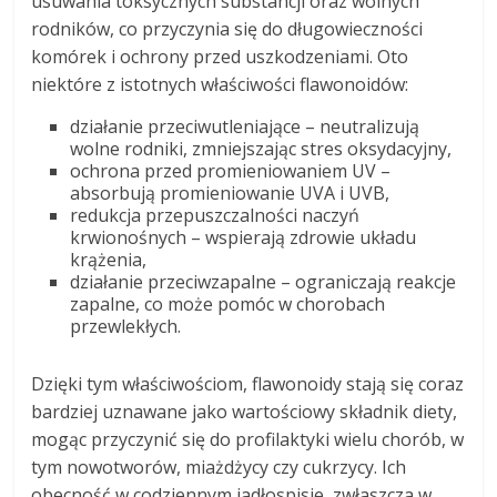
usuwania toksycznych substancji oraz wolnych
rodników, co przyczynia się do długowieczności
komórek i ochrony przed uszkodzeniami. Oto
niektóre z istotnych właściwości flawonoidów:
działanie przeciwutleniające – neutralizują
wolne rodniki, zmniejszając stres oksydacyjny,
ochrona przed promieniowaniem UV –
absorbują promieniowanie UVA i UVB,
redukcja przepuszczalności naczyń
krwionośnych – wspierają zdrowie układu
krążenia,
działanie przeciwzapalne – ograniczają reakcje
zapalne, co może pomóc w chorobach
przewlekłych.
Dzięki tym właściwościom, flawonoidy stają się coraz
bardziej uznawane jako wartościowy składnik diety,
mogąc przyczynić się do profilaktyki wielu chorób, w
tym nowotworów, miażdżycy czy cukrzycy. Ich
obecność w codziennym jadłospisie, zwłaszcza w