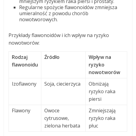
mniejszym ryzykiem raka piersi i prostaty.
Regularne spożycie flawonoidów zmniejsza
umieralność z powodu chorób
nowotworowych.
Przykłady flawonoidów i ich wpływ na ryzyko
nowotworów:
Rodzaj
Źródło
Wpływ na
flawonoidu
ryzyko
nowotworów
Izoflawony
Soja, ciecierzyca
Obniżają
ryzyko raka
piersi
Flawony
Owoce
Zmniejszają
cytrusowe,
ryzyko raka
zielona herbata
płuc