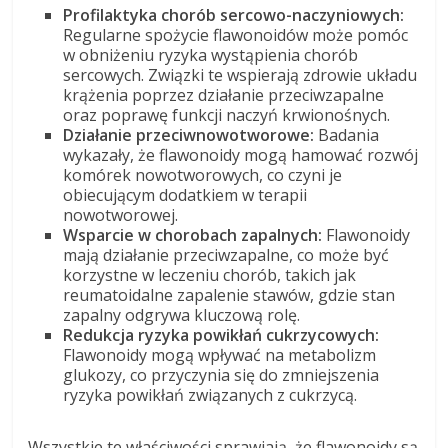
Profilaktyka chorób sercowo-naczyniowych:
Regularne spożycie flawonoidów może pomóc
w obniżeniu ryzyka wystąpienia chorób
sercowych. Związki te wspierają zdrowie układu
krążenia poprzez działanie przeciwzapalne
oraz poprawę funkcji naczyń krwionośnych.
Działanie przeciwnowotworowe:
Badania
wykazały, że flawonoidy mogą hamować rozwój
komórek nowotworowych, co czyni je
obiecującym dodatkiem w terapii
nowotworowej.
Wsparcie w chorobach zapalnych:
Flawonoidy
mają działanie przeciwzapalne, co może być
korzystne w leczeniu chorób, takich jak
reumatoidalne zapalenie stawów, gdzie stan
zapalny odgrywa kluczową rolę.
Redukcja ryzyka powikłań cukrzycowych:
Flawonoidy mogą wpływać na metabolizm
glukozy, co przyczynia się do zmniejszenia
ryzyka powikłań związanych z cukrzycą.
Wszystkie te właściwości sprawiają, że flawonoidy są