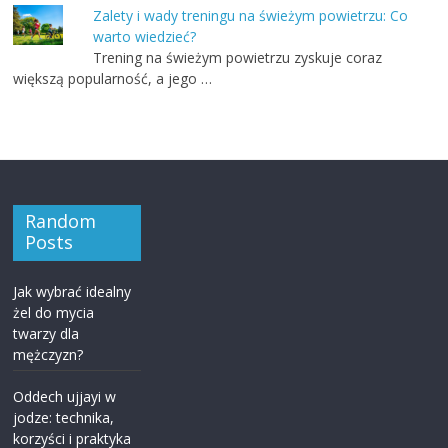
Zalety i wady treningu na świeżym powietrzu: Co
warto wiedzieć?
Trening na świeżym powietrzu zyskuje coraz
większą popularność, a jego …
Random
Posts
Jak wybrać idealny
żel do mycia
twarzy dla
mężczyzn?
Oddech ujjayi w
jodze: technika,
korzyści i praktyka