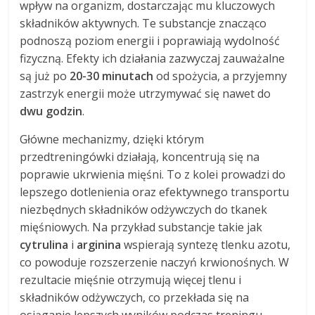
wpływ na organizm, dostarczając mu kluczowych
składników aktywnych. Te substancje znacząco
podnoszą poziom energii i poprawiają wydolność
fizyczną. Efekty ich działania zazwyczaj zauważalne
są już po
20-30 minutach
od spożycia, a przyjemny
zastrzyk energii może utrzymywać się nawet do
dwu godzin
.
Główne mechanizmy, dzięki którym
przedtreningówki działają, koncentrują się na
poprawie ukrwienia mięśni. To z kolei prowadzi do
lepszego dotlenienia oraz efektywnego transportu
niezbędnych składników odżywczych do tkanek
mięśniowych. Na przykład substancje takie jak
cytrulina
i
arginina
wspierają syntezę tlenku azotu,
co powoduje rozszerzenie naczyń krwionośnych. W
rezultacie mięśnie otrzymują więcej tlenu i
składników odżywczych, co przekłada się na
osiąganie lepszych wyników podczas treningu.