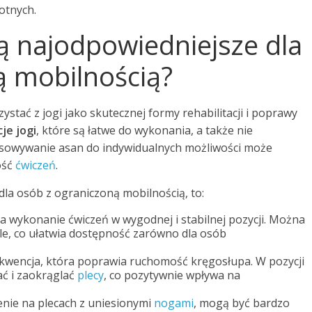
otnych.
są najodpowiedniejsze dla
ą mobilnością?
tać z jogi jako skutecznej formy rehabilitacji i poprawy
je jogi
, które są łatwe do wykonania, a także nie
tosowywanie asan do indywidualnych możliwości może
ość
ćwiczeń
.
dla osób z ograniczoną mobilnością, to:
na wykonanie ćwiczeń w wygodnej i stabilnej pozycji. Można
le, co ułatwia dostępność zarówno dla osób
sekwencja, która poprawia ruchomość kręgosłupa. W pozycji
ć i zaokrąglać
plecy
, co pozytywnie wpływa na
żenie na plecach z uniesionymi
nogami
, mogą być bardzo