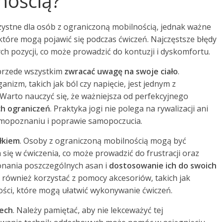
nością?
zystne dla osób z ograniczoną mobilnością, jednak ważne
tóre mogą pojawić się podczas ćwiczeń. Najczęstsze błędy
h pozycji, co może prowadzić do kontuzji i dyskomfortu.
przede wszystkim
zwracać uwagę na swoje ciało
.
izm, takich jak ból czy napięcie, jest jednym z
 Warto nauczyć się, że ważniejsza od perfekcyjnego
h ograniczeń
. Praktyka jogi nie polega na rywalizacji ani
samopoznaniu i poprawie samopoczucia.
łkiem
. Osoby z ograniczoną mobilnością mogą być
ię w ćwiczenia, co może prowadzić do frustracji oraz
konania poszczególnych asan i
dostosowanie ich do swoich
również korzystać z pomocy akcesoriów, takich jak
bości, które mogą ułatwić wykonywanie ćwiczeń.
ech
. Należy pamiętać, aby nie lekceważyć tej