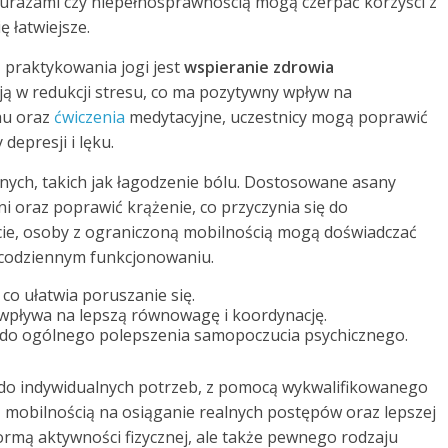
 urazami czy niepełnosprawnością mogą czerpać korzyści z
ę łatwiejsze.
z praktykowania jogi jest
wspieranie zdrowia
ją w redukcji stresu, co ma pozytywny wpływ na
hu oraz
ćwiczenia
medytacyjne, uczestnicy mogą poprawić
epresji i lęku.
nych, takich jak łagodzenie bólu. Dostosowane asany
 oraz poprawić krążenie, co przyczynia się do
cie, osoby z ograniczoną mobilnością mogą doświadczać
 w codziennym funkcjonowaniu.
co ułatwia poruszanie się.
 wpływa na lepszą równowagę i koordynację.
zi do ogólnego polepszenia samopoczucia psychicznego.
do indywidualnych potrzeb, z pomocą wykwalifikowanego
 mobilnością na osiąganie realnych postępów oraz lepszej
o formą aktywności fizycznej, ale także pewnego rodzaju