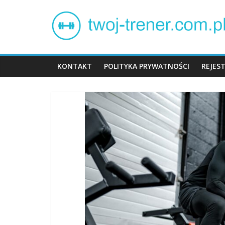
Skip
Twój
to
content
trener
KONTAKT
POLITYKA PRYWATNOŚCI
REJES