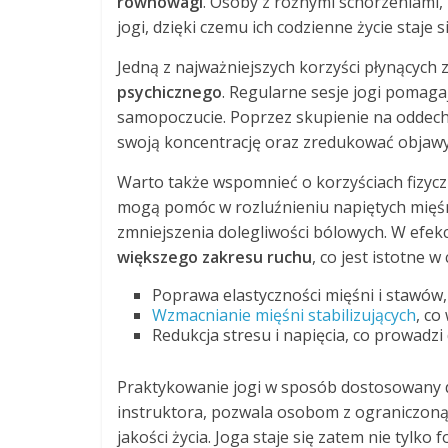
równowagi
. Osoby z różnymi schorzeniami,
jogi, dzięki czemu ich codzienne życie staje si
Jedną z najważniejszych korzyści płynących 
psychicznego
. Regularne sesje jogi pomaga
samopoczucie. Poprzez skupienie na oddec
swoją koncentrację oraz zredukować objawy d
Warto także wspomnieć o korzyściach fizycz
mogą pomóc w rozluźnieniu napiętych mięśni
zmniejszenia dolegliwości bólowych. W efek
większego zakresu ruchu
, co jest istotne
Poprawa elastyczności mięśni i stawów, 
Wzmacnianie mięśni stabilizujących
, co
Redukcja stresu i napięcia, co prowad
Praktykowanie jogi w sposób dostosowany 
instruktora, pozwala osobom z ograniczoną
jakości życia. Joga staje się zatem nie tylk