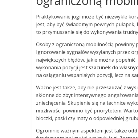
ograniczoną mobil
Praktykowanie jogi może być niezwykle kor
jest, aby być świadomym pewnych pułapek, k
to przymuszanie się do wykonywania trudnyc
Osoby z ograniczoną mobilnością powinny 
Ignorowanie sygnałów wysyłanych przez organ
największych błędów, jakie można popełnić.
wykonania pozycji jest
szacunek do własnyc
na osiąganiu wspaniałych pozycji, lecz na 
Ważne jest także, aby nie
przesadzać z wysi
skłonne do zbyt intensywnego angażowania s
zniechęcenia. Skupienie się na technice wy
możliwości
powinno być priorytetem. Warto 
bloczki, paski czy maty o odpowiedniej gru
Ogromnie ważnym aspektem jest także
odd