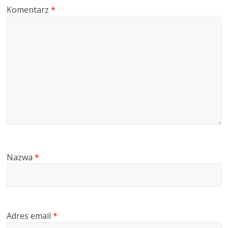
Komentarz
*
Nazwa
*
Adres email
*