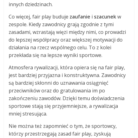
innych dziedzinach.
Co więcej, fair play buduje
zaufanie
i
szacunek
w
zespole. Kiedy zawodnicy grają zgodnie z tymi
zasadami, wzrastają więzi między nimi, co prowadzi
do lepszej współpracy oraz większej motywacji do
działania na rzecz wspólnego celu. To z kolei
przekłada się na lepsze wyniki sportowe.
Atmosfera rywalizacji, która opiera się na fair play,
jest bardziej przyjazna i konstruktywna. Zawodnicy
są bardziej skłonni do uznawania osiągnięć
przeciwników oraz do gratulowania im po
zakończeniu zawodów. Dzięki temu doświadczenia
sportowe stają się przyjemniejsze, a rywalizacja
mniej stresująca.
Nie można też zapomnieć o tym, że sportowcy,
którzy przestrzegają zasad fair play, zyskują