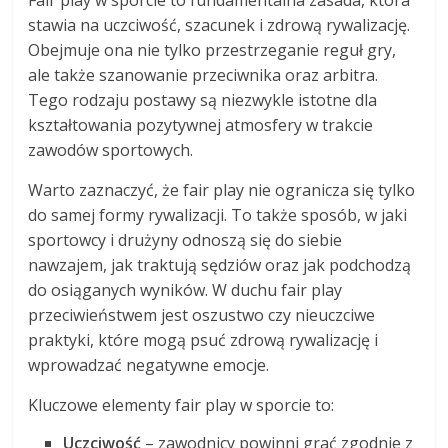
stawia na uczciwość, szacunek i zdrową rywalizację.
Obejmuje ona nie tylko przestrzeganie reguł gry,
ale także szanowanie przeciwnika oraz arbitra.
Tego rodzaju postawy są niezwykle istotne dla
kształtowania pozytywnej atmosfery w trakcie
zawodów sportowych.
Warto zaznaczyć, że fair play nie ogranicza się tylko
do samej formy rywalizacji. To także sposób, w jaki
sportowcy i drużyny odnoszą się do siebie
nawzajem, jak traktują sędziów oraz jak podchodzą
do osiąganych wyników. W duchu fair play
przeciwieństwem jest oszustwo czy nieuczciwe
praktyki, które mogą psuć zdrową rywalizację i
wprowadzać negatywne emocje.
Kluczowe elementy fair play w sporcie to:
Uczciwość
– zawodnicy powinni grać zgodnie z