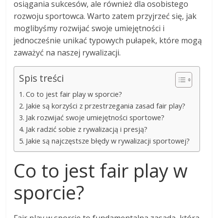
osiągania sukcesów, ale również dla osobistego
rozwoju sportowca. Warto zatem przyjrzeć się, jak
moglibyśmy rozwijać swoje umiejętności i
jednocześnie unikać typowych pułapek, które mogą
zaważyć na naszej rywalizacji.
Spis treści
Co to jest fair play w sporcie?
Jakie są korzyści z przestrzegania zasad fair play?
Jak rozwijać swoje umiejętności sportowe?
Jak radzić sobie z rywalizacją i presją?
Jakie są najczęstsze błędy w rywalizacji sportowej?
Co to jest fair play w
sporcie?
Fair play w sporcie to fundamentalna zasada, która