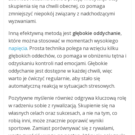
skupienia się na chwili obecnej, co pomaga
zmniejszyć niepokój związany z nadchodzącymi
wyzwaniami.
Inną efektywną metodą jest
głębokie oddychanie
,
które można stosować w momentach wysokiego
napięcia
. Prosta technika polega na wzięciu kilku
głębokich oddechów, co pomaga w obniżeniu tętna i
odzyskaniu kontroli nad emocjami. Głębokie
oddychanie jest dostępne w każdej chwili, więc
warto je ćwiczyć regularnie, aby stało się
automatyczną reakcją w sytuacjach stresowych.
Pozytywne myślenie również odgrywa kluczową rolę
w radzeniu sobie z rywalizacją. Skupienie się na
własnych celach oraz sukcesach, a nie na tym, co
robią inni, może znacznie poprawić wyniki
sportowe. Zamiast porównywać się z rywalami,