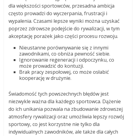
dla większości sportowców, przesadna ambicja
często prowadzi do wyczerpania, frustracji i
wypalenia. Czasami lepsze wyniki można uzyskać
poprzez zdrowsze podejście do rywalizacji, w tym
akceptację porażek jako części procesu rozwoju.
Nieustanne porównywanie się z innymi
zawodnikami, co obniża pewność siebie.
Ignorowanie regeneracji i odpoczynku, co
może prowadzić do kontuzji.
Brak pracy zespołowej, co może osłabić
kooperację w drużynie.
Świadomość tych powszechnych błędów jest
niezwykle ważna dla każdego sportowca. Dążenie
do ich unikania pozwala na zbudowanie zdrowszej
atmosfery rywalizacji oraz umożliwia lepszy rozwój
sportowy, co jest korzystne nie tylko dla
indywidualnych zawodników, ale także dla całych