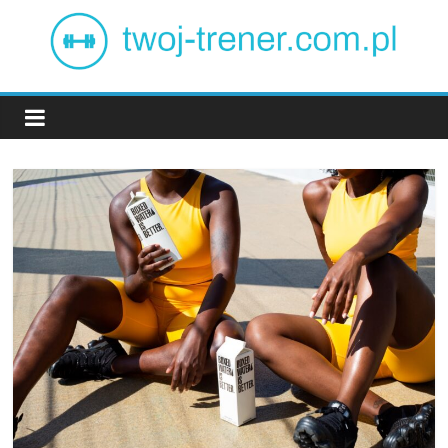
Skip
to
content
Twój
trener