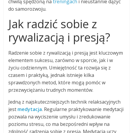
chwilą spędzoną na
treningach
i nieustannie dążyć
do samorozwoju.
Jak radzić sobie z
rywalizacją i presją?
Radzenie sobie z rywalizacją i presją jest kluczowym
elementem sukcesu, zarówno w sporcie, jak i w
życiu codziennym. Umiejętność ta rozwija się z
czasem i praktyką, jednak istnieje kilka
sprawdzonych metod, które mogą pomóc w
przezwyciężaniu trudnych momentów.
Jedną z najskuteczniejszych technik relaksacyjnych
jest
medytacja
. Regularne praktykowanie medytacji
pozwala na wyciszenie umysłu i zredukowanie
poziomu stresu, co ma bezpośredni wpływ na
zdolność radzenia sobie z presją. Medytacja uczy