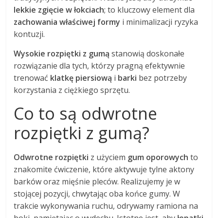
lekkie zgięcie w łokciach
; to kluczowy element dla
zachowania właściwej formy
i minimalizacji ryzyka
kontuzji.
Wysokie rozpiętki z gumą
stanowią doskonałe
rozwiązanie dla tych, którzy pragną efektywnie
trenować
klatkę piersiową
i
barki
bez potrzeby
korzystania z ciężkiego sprzętu.
Co to są odwrotne
rozpiętki z gumą?
Odwrotne rozpiętki
z użyciem
gum oporowych
to
znakomite ćwiczenie, które aktywuje tylne aktony
barków oraz mięśnie pleców. Realizujemy je w
stojącej pozycji, chwytając oba końce gumy. W
trakcie wykonywania ruchu, odrywamy ramiona na
boki, pamiętając o wydechu. Istotne jest, aby
łopatki