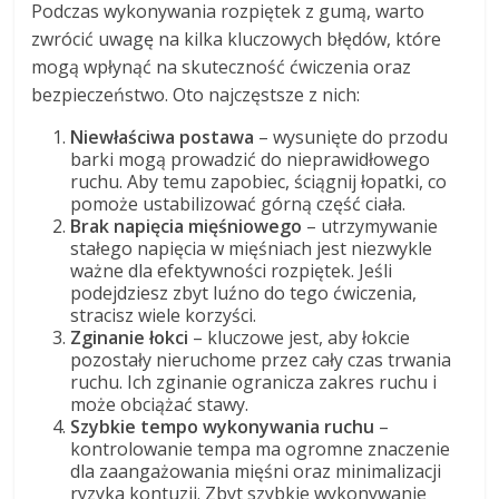
Podczas wykonywania rozpiętek z gumą, warto
zwrócić uwagę na kilka kluczowych błędów, które
mogą wpłynąć na skuteczność ćwiczenia oraz
bezpieczeństwo. Oto najczęstsze z nich:
Niewłaściwa postawa
– wysunięte do przodu
barki mogą prowadzić do nieprawidłowego
ruchu. Aby temu zapobiec, ściągnij łopatki, co
pomoże ustabilizować górną część ciała.
Brak napięcia mięśniowego
– utrzymywanie
stałego napięcia w mięśniach jest niezwykle
ważne dla efektywności rozpiętek. Jeśli
podejdziesz zbyt luźno do tego ćwiczenia,
stracisz wiele korzyści.
Zginanie łokci
– kluczowe jest, aby łokcie
pozostały nieruchome przez cały czas trwania
ruchu. Ich zginanie ogranicza zakres ruchu i
może obciążać stawy.
Szybkie tempo wykonywania ruchu
–
kontrolowanie tempa ma ogromne znaczenie
dla zaangażowania mięśni oraz minimalizacji
ryzyka kontuzji. Zbyt szybkie wykonywanie