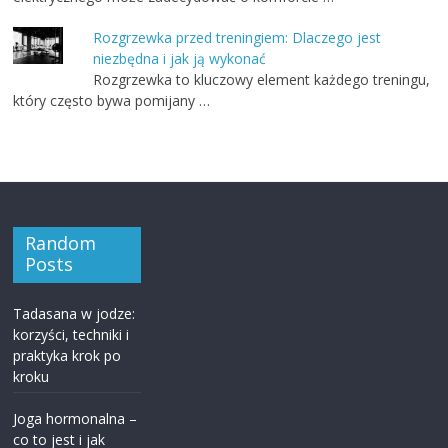
Rozgrzewka przed treningiem: Dlaczego jest
niezbędna i jak ją wykonać
Rozgrzewka to kluczowy element każdego treningu,
który często bywa pomijany …
Random
Posts
Tadasana w jodze:
korzyści, techniki i
praktyka krok po
kroku
Joga hormonalna –
co to jest i jak