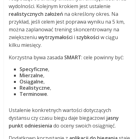
wydolności. Kolejnym krokiem jest ustalenie
realistycznych założeń
na określony okres. Na
przykład, jeśli celem jest poprawa wyniku na 5 km,
można zaplanować trening skoncentrowany na
zwiększeniu
wytrzymałości
i
szybkości
w ciągu
kilku miesięcy.
Korzystna bywa zasada
SMART
: cele powinny być:
Specyficzne
,
Mierzalne
,
Osiągalne
,
Realistyczne
,
Terminowe
.
Ustalenie konkretnych wartości dotyczących
dystansu czy czasu biegu daje biegaczowi
jasny
punkt odniesienia
do oceny swoich osiągnięć.
Dodatkowo korzystanie z
aplikacji do biegania
staje