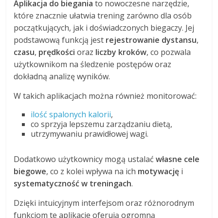
Aplikacja do biegania
to nowoczesne narzędzie,
które znacznie ułatwia trening zarówno dla osób
początkujących, jak i doświadczonych biegaczy. Jej
podstawową funkcją jest
rejestrowanie dystansu
,
czasu
,
prędkości
oraz
liczby kroków
, co pozwala
użytkownikom na śledzenie postępów oraz
dokładną analizę wyników.
W takich aplikacjach można również monitorować:
ilość spalonych kalorii
,
co sprzyja lepszemu zarządzaniu dietą,
utrzymywaniu prawidłowej wagi.
Dodatkowo użytkownicy mogą ustalać
własne cele
biegowe
, co z kolei wpływa na ich
motywację
i
systematyczność w treningach
.
Dzięki intuicyjnym interfejsom oraz różnorodnym
funkcjom te aplikacje oferują ogromną