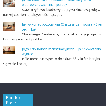
biodrowy? Ćwiczenia i porady
Staw krzyżowo-biodrowy odgrywa kluczową rolę w
naszej codziennej aktywności, łącząc …
Jak wykonać pozycję kija (Chaturanga) i poprawić jej
technikę?
Chaturanga Dandasana, znana jako pozycja kija, to
kluczowy element praktyki …
Joga przy bólach menstruacyjnych – jakie ćwiczenia
wybrać?
Bóle menstruacyjne to dolegliwość, z którą boryka
się wiele kobiet, …
Random
Posts