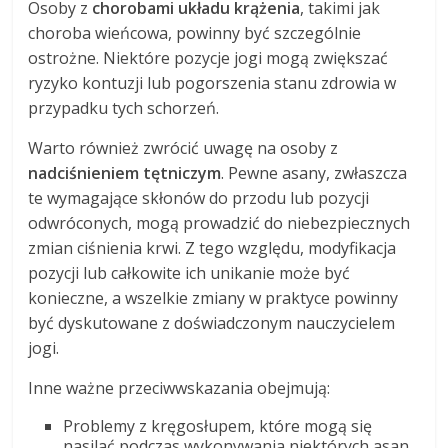
Osoby z
chorobami układu krążenia
, takimi jak
choroba wieńcowa, powinny być szczególnie
ostrożne. Niektóre pozycje jogi mogą zwiększać
ryzyko kontuzji lub pogorszenia stanu zdrowia w
przypadku tych schorzeń.
Warto również zwrócić uwagę na osoby z
nadciśnieniem tętniczym
. Pewne asany, zwłaszcza
te wymagające skłonów do przodu lub pozycji
odwróconych, mogą prowadzić do niebezpiecznych
zmian ciśnienia krwi. Z tego względu, modyfikacja
pozycji lub całkowite ich unikanie może być
konieczne, a wszelkie zmiany w praktyce powinny
być dyskutowane z doświadczonym nauczycielem
jogi.
Inne ważne przeciwwskazania obejmują:
Problemy z kręgosłupem, które mogą się
nasilać podczas wykonywania niektórych asan.