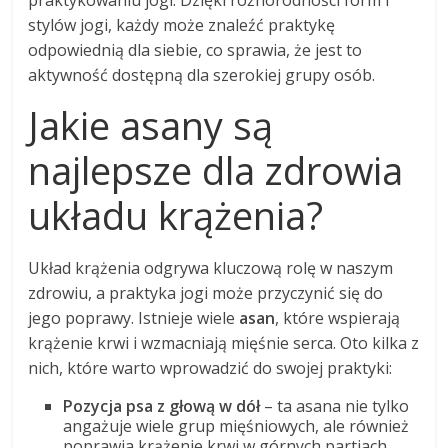
stylów jogi, każdy może znaleźć praktykę
odpowiednią dla siebie, co sprawia, że jest to
aktywność dostępną dla szerokiej grupy osób.
Jakie asany są
najlepsze dla zdrowia
układu krążenia?
Układ krążenia odgrywa kluczową rolę w naszym
zdrowiu, a praktyka jogi może przyczynić się do
jego poprawy. Istnieje wiele
asan
, które wspierają
krążenie krwi i wzmacniają mięśnie serca. Oto kilka z
nich, które warto wprowadzić do swojej praktyki:
Pozycja psa z głową w dół
– ta asana nie tylko
angażuje wiele grup mięśniowych, ale również
poprawia krążenie krwi w górnych partiach