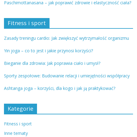
Paschimottanasana – jak poprawić zdrowie i elastyczność ciała?
Fitness i sport
Zasady treningu cardio: Jak zwiększyć wytrzymałość organizmu
Yin joga – co to jest i jakie przynosi korzyści?
Bieganie dla zdrowia: Jak poprawia ciało i umysł?
Sporty zespołowe: Budowanie relacji i umiejętności współpracy
Ashtanga joga – korzyści, dla kogo i jak ją praktykować?
Kategorie
Fitness i sport
Inne tematy