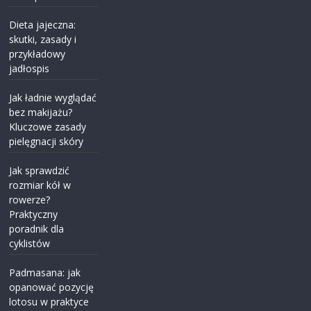
Dieta jajeczna:
skutki, zasady i
przykładowy
jadłospis
Jak ładnie wyglądać
bez makijażu?
Kluczowe zasady
pielęgnacji skóry
Jak sprawdzić
rozmiar kół w
rowerze?
Praktyczny
poradnik dla
cyklistów
Padmasana: jak
opanować pozycję
lotosu w praktyce