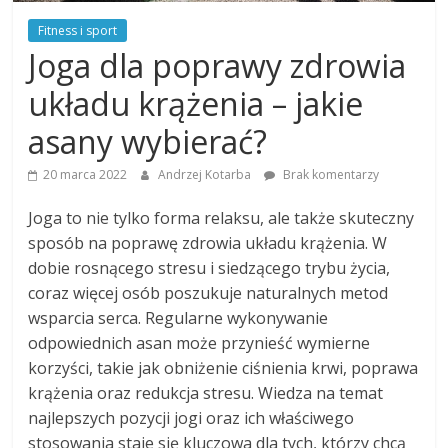
Fitness i sport
Joga dla poprawy zdrowia
układu krążenia – jakie
asany wybierać?
20 marca 2022
Andrzej Kotarba
Brak komentarzy
Joga to nie tylko forma relaksu, ale także skuteczny
sposób na poprawę zdrowia układu krążenia. W
dobie rosnącego stresu i siedzącego trybu życia,
coraz więcej osób poszukuje naturalnych metod
wsparcia serca. Regularne wykonywanie
odpowiednich asan może przynieść wymierne
korzyści, takie jak obniżenie ciśnienia krwi, poprawa
krążenia oraz redukcja stresu. Wiedza na temat
najlepszych pozycji jogi oraz ich właściwego
stosowania staje się kluczowa dla tych, którzy chcą