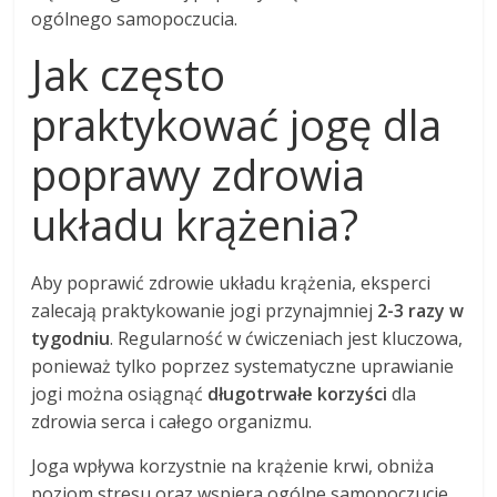
ogólnego samopoczucia.
Jak często
praktykować jogę dla
poprawy zdrowia
układu krążenia?
Aby poprawić zdrowie układu krążenia, eksperci
zalecają praktykowanie jogi przynajmniej
2-3 razy w
tygodniu
. Regularność w ćwiczeniach jest kluczowa,
ponieważ tylko poprzez systematyczne uprawianie
jogi można osiągnąć
długotrwałe korzyści
dla
zdrowia serca i całego organizmu.
Joga wpływa korzystnie na krążenie krwi, obniża
poziom stresu oraz wspiera ogólne samopoczucie.