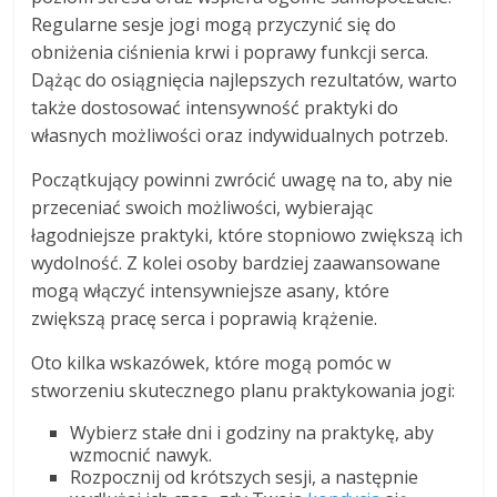
Regularne sesje jogi mogą przyczynić się do
obniżenia ciśnienia krwi i poprawy funkcji serca.
Dążąc do osiągnięcia najlepszych rezultatów, warto
także dostosować intensywność praktyki do
własnych możliwości oraz indywidualnych potrzeb.
Początkujący powinni zwrócić uwagę na to, aby nie
przeceniać swoich możliwości, wybierając
łagodniejsze praktyki, które stopniowo zwiększą ich
wydolność. Z kolei osoby bardziej zaawansowane
mogą włączyć intensywniejsze asany, które
zwiększą pracę serca i poprawią krążenie.
Oto kilka wskazówek, które mogą pomóc w
stworzeniu skutecznego planu praktykowania jogi:
Wybierz stałe dni i godziny na praktykę, aby
wzmocnić nawyk.
Rozpocznij od krótszych sesji, a następnie