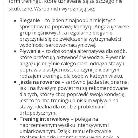
form treningu, które uznawane są za szczególnie
skuteczne. Wśród nich wyróżniają się:
Bieganie
– to jeden z najpopularniejszych
sposobów na poprawę kondycji. Angażuje wiele
grup mięśniowych, a regularne bieganie
przyczynia się do zwiększenia wytrzymałości i
wydolności sercowo-naczyniowej.
Pływanie
– to doskonała alternatywa dla osób,
które preferują aktywność w wodzie. Pływanie
angażuje mięśnie całego ciała, odciąża stawy i
poprawia elastyczność, co czyni je idealnym
rodzajem treningu dla osób w każdym wieku.
Jazda na rowerze
– zarówno jazda stacjonarna,
jak i na świeżym powietrzu są rekomendowane
dla tych, którzy chcą poprawić swoją kondycję.
Jest to forma treningu o niskim wpływie na
stawy, idealna dla osób z problemami
ortopedycznymi.
Trening interwałowy
– polega na
naprzemiennym wysiłku intensywnym i
umiarkowanym. Dzięki temu efektywnie
spalamy kalorie i poprawiamy wydolność, a