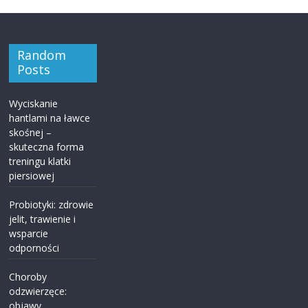
Random
Posts
Wyciskanie
hantlami na ławce
skośnej –
skuteczna forma
treningu klatki
piersiowej
Probiotyki: zdrowie
jelit, trawienie i
wsparcie
odporności
Choroby
odzwierzęce:
objawy,