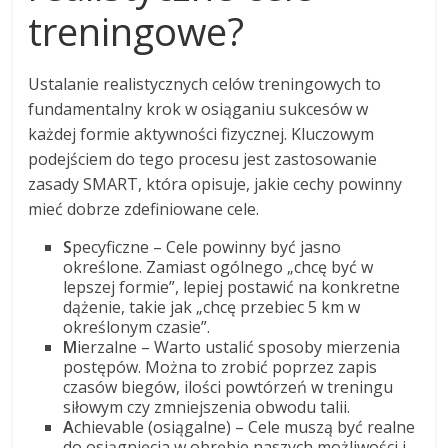
treningowe?
Ustalanie realistycznych celów treningowych to
fundamentalny krok w osiąganiu sukcesów w
każdej formie aktywności fizycznej. Kluczowym
podejściem do tego procesu jest zastosowanie
zasady SMART, która opisuje, jakie cechy powinny
mieć dobrze zdefiniowane cele.
S
pecyficzne – Cele powinny być jasno
określone. Zamiast ogólnego „chcę być w
lepszej formie”, lepiej postawić na konkretne
dążenie, takie jak „chcę przebiec 5 km w
określonym czasie”.
M
ierzalne – Warto ustalić sposoby mierzenia
postępów. Można to zrobić poprzez zapis
czasów biegów, ilości powtórzeń w treningu
siłowym czy zmniejszenia obwodu talii.
A
chievable (osiągalne) – Cele muszą być realne
do osiągnięcia w obrębie naszych możliwości i