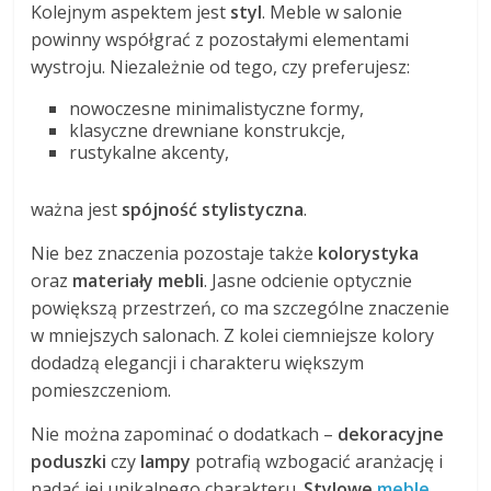
Kolejnym aspektem jest
styl
. Meble w salonie
powinny współgrać z pozostałymi elementami
wystroju. Niezależnie od tego, czy preferujesz:
nowoczesne minimalistyczne formy,
klasyczne drewniane konstrukcje,
rustykalne akcenty,
ważna jest
spójność stylistyczna
.
Nie bez znaczenia pozostaje także
kolorystyka
oraz
materiały mebli
. Jasne odcienie optycznie
powiększą przestrzeń, co ma szczególne znaczenie
w mniejszych salonach. Z kolei ciemniejsze kolory
dodadzą elegancji i charakteru większym
pomieszczeniom.
Nie można zapominać o dodatkach –
dekoracyjne
poduszki
czy
lampy
potrafią wzbogacić aranżację i
nadać jej unikalnego charakteru.
Stylowe
meble