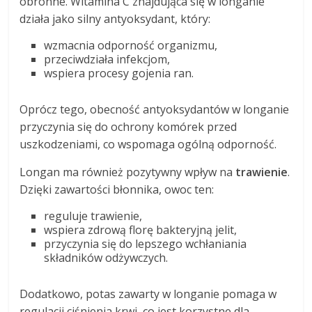
obronne. Witamina C znajdująca się w longanie
działa jako silny antyoksydant, który:
wzmacnia odporność organizmu,
przeciwdziała infekcjom,
wspiera procesy gojenia ran.
Oprócz tego, obecność antyoksydantów w longanie
przyczynia się do ochrony komórek przed
uszkodzeniami, co wspomaga ogólną odporność.
Longan ma również pozytywny wpływ na
trawienie
.
Dzięki zawartości błonnika, owoc ten:
reguluje trawienie,
wspiera zdrową florę bakteryjną jelit,
przyczynia się do lepszego wchłaniania
składników odżywczych.
Dodatkowo, potas zawarty w longanie pomaga w
regulacji ciśnienia krwi, co jest korzystne dla