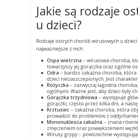
Jakie są rodzaje o
u dzieci?
Rodzaje ostrych chorób wirusowych u dzieci 
najważniejsze z nich:
Ospa wietrzna
– wirusowa choroba, kt
towarzyszy jej gorączka oraz ogólne os
Odra
– bardzo zakaźna choroba, która 
dzieci niezaszczepionych. Jest charakte
Różyczka
– zazwyczaj łagodna choroba, 
ogólnymi. Ważne jest, aby dzieci były c
Gorączka trzydniowa
– występuje głów
gorączki, często przez kilka dni, a nast
Krztusiec
– zakaźna choroba, która ob
prowadzić do problemów z oddychanie
Mononukleoza zakaźna
– znana równie
zmęczeniem oraz powiększeniem węzłó
Wirusy grypy – powszechnie występują