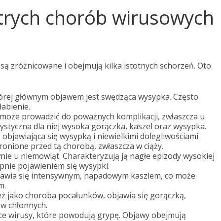
strych chorób wirusowych
są zróżnicowane i obejmują kilka istotnych schorzeń. Oto
órej głównym objawem jest swędząca wysypka. Często
łabienie.
może prowadzić do poważnych komplikacji, zwłaszcza u
rystyczna dla niej wysoka gorączka, kaszel oraz wysypka.
objawiająca się wysypką i niewielkimi dolegliwościami
hronione przed tą chorobą, zwłaszcza w ciąży.
nie u niemowląt. Charakteryzują ją nagłe epizody wysokiej
ępnie pojawieniem się wysypki.
jawia się intensywnym, napadowym kaszlem, co może
m.
ż jako choroba pocałunków, objawia się gorączką,
w chłonnych.
ce wirusy, które powodują grypę. Objawy obejmują