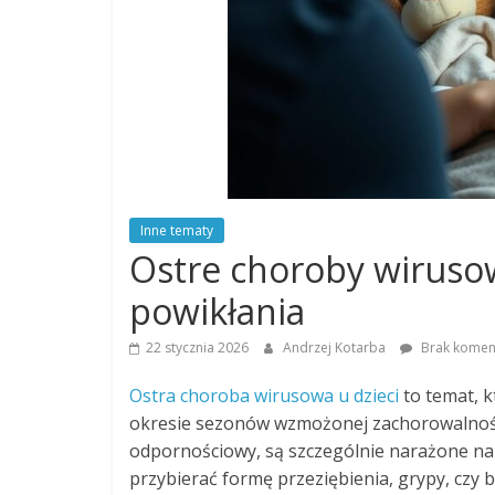
Inne tematy
Ostre choroby wirusowe
powikłania
22 stycznia 2026
Andrzej Kotarba
Brak komen
Ostra choroba wirusowa u dzieci
to temat, k
okresie sezonów wzmożonej zachorowalności. 
odpornościowy, są szczególnie narażone na
przybierać formę przeziębienia, grypy, czy 