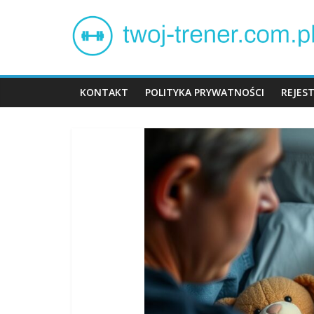
Skip
Twój
to
content
trener
KONTAKT
POLITYKA PRYWATNOŚCI
REJES