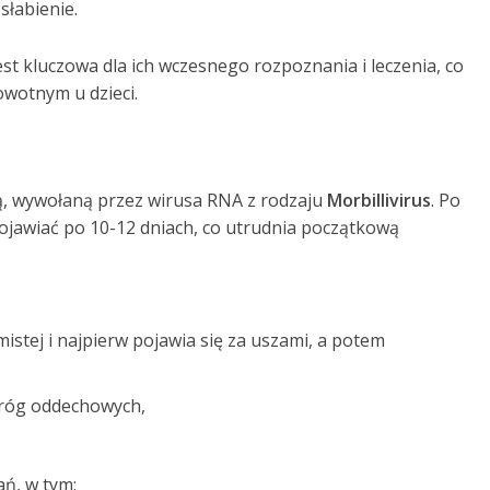
słabienie.
st kluczowa dla ich wczesnego rozpoznania i leczenia, co
wotnym u dzieci.
ą, wywołaną przez wirusa RNA z rodzaju
Morbillivirus
. Po
pojawiać po 10-12 dniach, co utrudnia początkową
stej i najpierw pojawia się za uszami, a potem
dróg oddechowych,
ń, w tym: