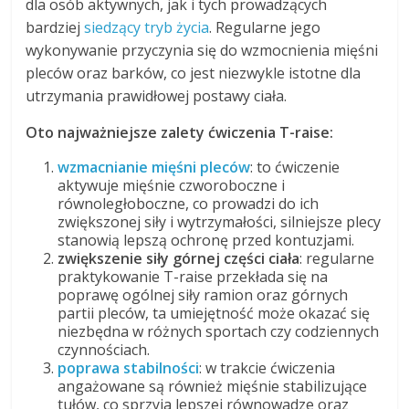
dla osób aktywnych, jak i tych prowadzących
bardziej
siedzący tryb życia
. Regularne jego
wykonywanie przyczynia się do wzmocnienia mięśni
pleców oraz barków, co jest niezwykle istotne dla
utrzymania prawidłowej postawy ciała.
Oto najważniejsze zalety ćwiczenia T-raise:
wzmacnianie mięśni pleców
: to ćwiczenie
aktywuje mięśnie czworoboczne i
równoległoboczne, co prowadzi do ich
zwiększonej siły i wytrzymałości, silniejsze plecy
stanowią lepszą ochronę przed kontuzjami.
zwiększenie siły górnej części ciała
: regularne
praktykowanie T-raise przekłada się na
poprawę ogólnej siły ramion oraz górnych
partii pleców, ta umiejętność może okazać się
niezbędna w różnych sportach czy codziennych
czynnościach.
poprawa stabilności
: w trakcie ćwiczenia
angażowane są również mięśnie stabilizujące
tułów, co sprzyja lepszej równowadze oraz