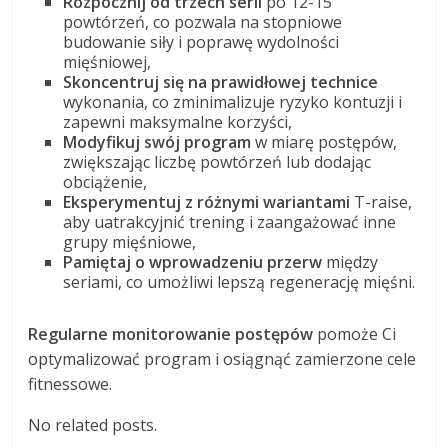
Rozpocznij od trzech serii
po 12-15
powtórzeń, co pozwala na stopniowe
budowanie siły i poprawę wydolności
mięśniowej,
Skoncentruj się na prawidłowej technice
wykonania, co zminimalizuje ryzyko kontuzji i
zapewni maksymalne korzyści,
Modyfikuj swój program
w miarę postępów,
zwiększając liczbę powtórzeń lub dodając
obciążenie,
Eksperymentuj z różnymi wariantami
T-raise,
aby uatrakcyjnić trening i zaangażować inne
grupy mięśniowe,
Pamiętaj o wprowadzeniu przerw
między
seriami, co umożliwi lepszą regenerację mięśni.
Regularne monitorowanie postępów
pomoże Ci
optymalizować program i osiągnąć zamierzone cele
fitnessowe.
No related posts.