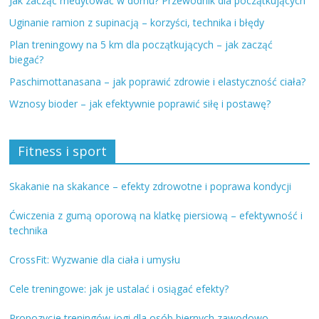
Jak zacząć medytować w domu? Przewodnik dla początkujących
Uginanie ramion z supinacją – korzyści, technika i błędy
Plan treningowy na 5 km dla początkujących – jak zacząć
biegać?
Paschimottanasana – jak poprawić zdrowie i elastyczność ciała?
Wznosy bioder – jak efektywnie poprawić siłę i postawę?
Fitness i sport
Skakanie na skakance – efekty zdrowotne i poprawa kondycji
Ćwiczenia z gumą oporową na klatkę piersiową – efektywność i
technika
CrossFit: Wyzwanie dla ciała i umysłu
Cele treningowe: jak je ustalać i osiągać efekty?
Propozycje treningów jogi dla osób biernych zawodowo