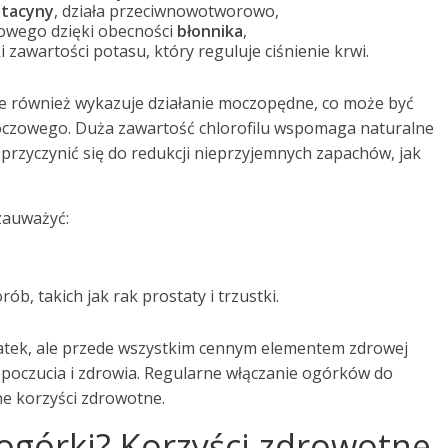
itacyny
, działa przeciwnowotworowo,
wego dzięki obecności
błonnika
,
 zawartości potasu, który reguluje ciśnienie krwi.
e również wykazuje działanie moczopędne, co może być
oczowego. Duża zawartość chlorofilu wspomaga naturalne
rzyczynić się do redukcji nieprzyjemnych zapachów, jak
zauważyć:
b, takich jak rak prostaty i trzustki.
łatek, ale przede wszystkim cennym elementem zdrowej
mopoczucia i zdrowia. Regularne włączanie ogórków do
ne korzyści zdrowotne.
 ogórki? Korzyści zdrowotne