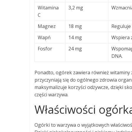
Witamina
3,2 mg
Wzmacnia 
C
Magnez
18 mg
Reguluje 
Wapń
14 mg
Wspiera z
Fosfor
24 mg
Wspomaga
DNA.
Ponadto, ogórek zawiera również witaminy z
przyczyniają się do ogólnego zdrowia orga
maksymalizuje korzyści odżywcze, dzięki s
części warzywa.
Właściwości ogórka
Ogórki to warzywa o wyjątkowych właściwośc