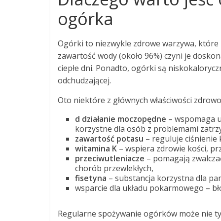
ogórka
Ogórki to niezwykle zdrowe warzywa, które 
zawartość wody (około 96%) czyni je doskon
ciepłe dni. Ponadto, ogórki są niskokaloryczn
odchudzającej.
Oto niektóre z głównych właściwości zdrow
d działanie moczopędne
– wspomaga us
korzystne dla osób z problemami zatr
zawartość potasu
– reguluje ciśnienie k
witamina K
– wspiera zdrowie kości, prz
przeciwutleniacze
– pomagają zwalczać
chorób przewlekłych,
fisetyna
– substancja korzystna dla pa
wsparcie dla układu pokarmowego – bł
Regularne spożywanie ogórków może nie tyl