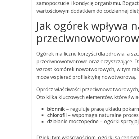
samopoczucie i kondycję organizmu. Bogact
wartościowym dodatkiem do codziennej diet
Jak ogórek wpływa na
przeciwnowotworowe
Ogórek ma liczne korzyści dla zdrowia, a szc
przeciwnowotworowe oraz oczyszczające. D
wzrost komórek nowotworowych, w tym raka p
może wspierać profilaktykę nowotworową.
Oprócz właściwości przeciwnowotworowych, 
Oto kilka kluczowych elementów, które świad
błonnik
– reguluje pracę układu pokar
chlorofil
– wspomaga naturalne procesy
działanie moczopędne – ogórki sprzyja
Dzięki tym właściwościom, ogórki są cennym