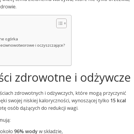
drowie.
tne ogórka
rzeciwnowotworowe i oczyszczające?
ści zdrowotne i odżywcze
ciach zdrowotnych i odżywczych, które mogą przyczynić
i swojej niskiej kaloryczności, wynoszącej tylko
15 kcal
etę osób dążących do redukcji wagi.
mują:
 około
96% wody
w składzie,