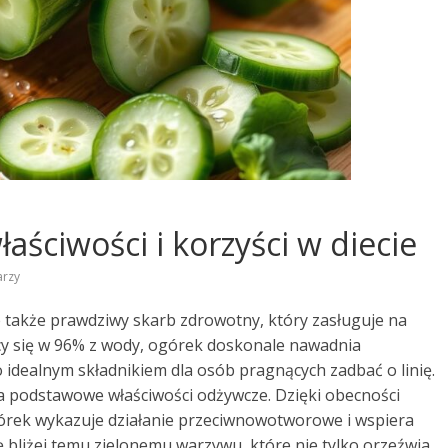
ściwości i korzyści w diecie
arzy
e także prawdziwy skarb zdrowotny, który zasługuje na
ący się w 96% z wody, ogórek doskonale nawadnia
 idealnym składnikiem dla osób pragnących zadbać o linię.
a podstawowe właściwości odżywcze. Dzięki obecności
ogórek wykazuje działanie przeciwnowotworowe i wspiera
 bliżej temu zielonemu warzywu, które nie tylko orzeźwia,