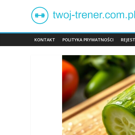
Skip
Twój
to
content
trener
KONTAKT
POLITYKA PRYWATNOŚCI
REJES