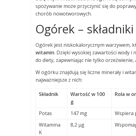
spożywanie może przyczynić się do poprawy
chorób nowotworowych.
Ogórek – składniki
Ogórek jest niskokalorycznym warzywem, kt
witamin
. Dzięki wysokiej zawartości wody i 
do diety, zapewniając nie tylko orzeźwienie,
W ogórku znajdują się liczne minerały i wit
najważniejsze z nich:
Składnik
Wartość w 100
Rola w o
g
Potas
147 mg
Wspiera p
Witamina
8,2 µg
Wspomaga
K