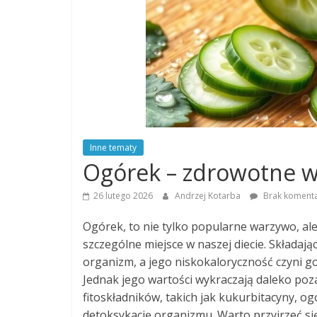
Inne tematy
Ogórek – zdrowotne wła
26 lutego 2026
Andrzej Kotarba
Brak koment
Ogórek, to nie tylko popularne warzywo, al
szczególne miejsce w naszej diecie. Składaj
organizm, a jego niskokaloryczność czyni go
Jednak jego wartości wykraczają daleko poz
fitoskładników, takich jak kukurbitacyny, 
detoksykację organizmu. Warto przyjrzeć się