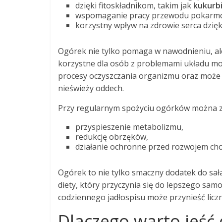
dzięki fitoskładnikom, takim jak
kukurb
wspomaganie pracy przewodu pokarmo
korzystny wpływ na zdrowie serca dzięki
Ogórek nie tylko pomaga w nawodnieniu, al
korzystne dla osób z problemami układu m
procesy oczyszczania organizmu oraz może p
nieświeży oddech.
Przy regularnym spożyciu ogórków można 
przyspieszenie metabolizmu,
redukcję obrzęków,
działanie ochronne przed rozwojem choró
Ogórek to nie tylko smaczny dodatek do sa
diety, który przyczynia się do lepszego sa
codziennego jadłospisu może przynieść licz
Dlaczego warto jeść