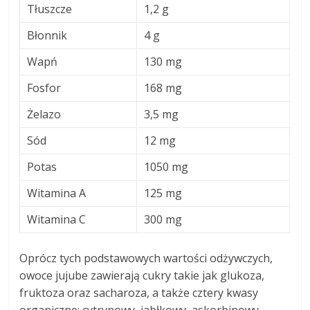
Tłuszcze
1,2 g
Błonnik
4 g
Wapń
130 mg
Fosfor
168 mg
Żelazo
3,5 mg
Sód
12 mg
Potas
1050 mg
Witamina A
125 mg
Witamina C
300 mg
Oprócz tych podstawowych wartości odżywczych,
owoce jujube zawierają cukry takie jak glukoza,
fruktoza oraz sacharoza, a także cztery kwasy
organiczne: cytrynowy, jabłkowy, askorbinowy